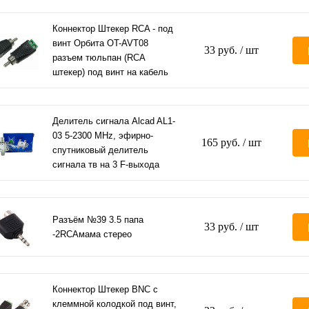
Коннектор Штекер RCA - под
винт Орбита OT-AVT08
33 руб.
/ шт
разъем тюльпан (RCA
штекер) под винт на кабель
Делитель сигнала Alcad AL1-
03 5-2300 MHz, эфирно-
165 руб.
/ шт
спутниковый делитель
сигнала тв на 3 F-выхода
Разъём №39 3.5 папа
33 руб.
/ шт
-2RCAмама стерео
Коннектор Штекер BNC с
клеммной колодкой под винт,