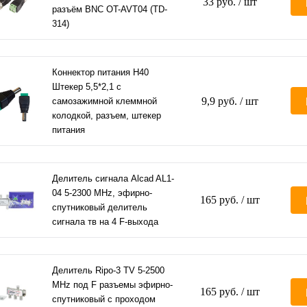
33 руб.
/ шт
разъём BNC OT-AVT04 (TD-
314)
Коннектор питания H40
Штекер 5,5*2,1 с
9,9 руб.
/ шт
самозажимной клеммной
колодкой, разъем, штекер
питания
Делитель сигнала Alcad AL1-
04 5-2300 MHz, эфирно-
165 руб.
/ шт
спутниковый делитель
сигнала тв на 4 F-выхода
Делитель Ripo-3 TV 5-2500
MHz под F разъемы эфирно-
165 руб.
/ шт
спутниковый с проходом