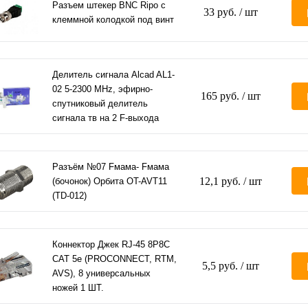
Разъем штекер BNC Ripo с
33 руб.
/ шт
клеммной колодкой под винт
Делитель сигнала Alcad AL1-
02 5-2300 MHz, эфирно-
165 руб.
/ шт
спутниковый делитель
сигнала тв на 2 F-выхода
Разъём №07 Fмама- Fмама
12,1 руб.
/ шт
(бочонок) Орбита OT-AVT11
(TD-012)
Коннектор Джек RJ-45 8P8C
CAT 5e (PROCONNECT, RTM,
5,5 руб.
/ шт
AVS), 8 универсальных
ножей 1 ШТ.