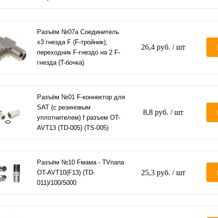
Разъём №07а Соединитель
x3 гнезда F (F-тройник),
26,4 руб.
/ шт
переходник F-гнездо на 2 F-
гнезда (T-бочка)
Разъём №01 F-коннектор для
SAT (с резиновым
8,8 руб.
/ шт
уплотнителем) f разъем OT-
AVT13 (TD-005) (TS-005)
Разъём №10 Fмама - TVпапа
25,3 руб.
/ шт
OT-AVT10(F13) (TD-
011)/100/5000