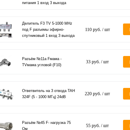
питания 1 вход 3 выхода
Делитель F3 TV 5-1000 MHz
110 руб.
/ шт
под F разъемы эфирно-
спутниковый 1 вход 3 выхода
Разъём №11а Fмама -
33 руб.
/ шт
TVмама угловой (F10)
Ответвитель на 3 отвода TAH
220 руб.
/ шт
324F (5 - 1000 МГц) 24dB
Разъём №45 F- нагрузка 75
55 руб.
/ шт
Ом