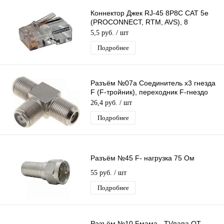
Коннектор Джек RJ-45 8P8C CAT 5e
(PROCONNECT, RTM, AVS), 8
универсальных ножей 1 ШТ.
5,5 руб.
/ шт
Подробнее
Разъём №07а Соединитель x3 гнезда
F (F-тройник), переходник F-гнездо
на 2 F-гнезда (T-бочка)
26,4 руб.
/ шт
Подробнее
Разъём №45 F- нагрузка 75 Ом
55 руб.
/ шт
Подробнее
Разъём №10 Fмама - TVпапа OT-