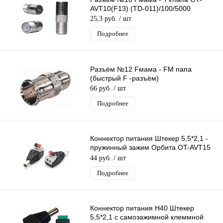
AVT10(F13) (TD-011)/100/5000
25,3 руб.
/ шт
Подробнее
Разъём №12 Fмама - FM папа
(быстрый F -разъём)
66 руб.
/ шт
Подробнее
Коннектор питания Штекер 5,5*2,1 -
пружинный зажим Орбита OT-AVT15
переходник разъем папа DC 2.1х5.5
44 руб.
/ шт
Подробнее
Коннектор питания H40 Штекер
5,5*2,1 с самозажимной клеммной