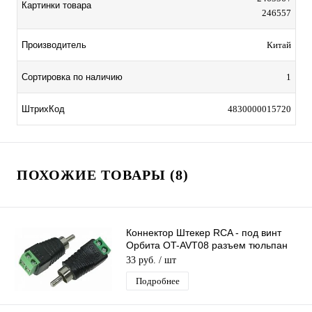
Картинки товара
246557
Производитель
Китай
Сортировка по наличию
1
ШтрихКод
4830000015720
ПОХОЖИЕ ТОВАРЫ (8)
Коннектор Штекер RCA - под винт
Орбита OT-AVT08 разъем тюльпан
(RCA штекер) под винт на кабель
33 руб.
/ шт
Подробнее