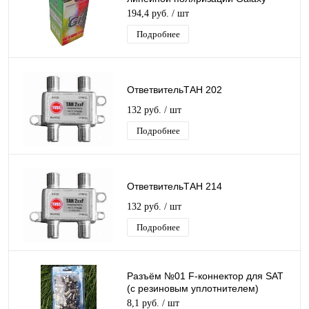
Innovations универсальный Gi-211
194,4 руб.
/ шт
Подробнее
ОтветвительТАН 202
132 руб.
/ шт
Подробнее
ОтветвительТАН 214
132 руб.
/ шт
Подробнее
Разъём №01 F-коннектор для SAT
(с резиновым уплотнителем)
Run&Teng (блистер 100 шт)
8,1 руб.
/ шт