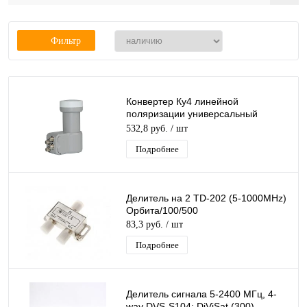
Фильтр
Конвертер Ку4 линейной
поляризации универсальный
(Eurosky UQP5) (AК54-ХT2E-F) на 4
532,8 руб.
/ шт
вых Ку-4
Подробнее
Делитель на 2 TD-202 (5-1000MHz)
Орбита/100/500
83,3 руб.
/ шт
Подробнее
Делитель сигнала 5-2400 МГц, 4-
way DVS-S104: DiViSat (300)