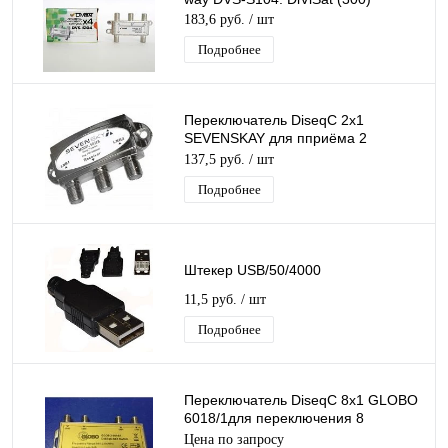
183,6 руб.
/ шт
Подробнее
Переключатель DiseqC 2х1
SEVENSKAY для пприёма 2
спутников одним ресивером
137,5 руб.
/ шт
(цифровой приставкой)
Подробнее
Штекер USB/50/4000
11,5 руб.
/ шт
Подробнее
Переключатель DiseqC 8х1 GLOBO
6018/1для переключения 8
конвертеров одним ресивером
Цена по запросу