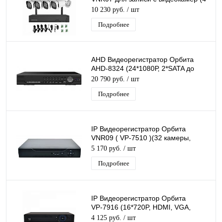
Wi-Fi камеры разрешением 4K)
10 230 руб.
/ шт
Подробнее
AHD Видеорегистратор Орбита
AHD-8324 (24*1080Р, 2*SATA до
6ТБ)/5
20 790 руб.
/ шт
Подробнее
IP Видеорегистратор Орбита
VNR09 ( VР-7510 )(32 камеры,
2Мр)/10
5 170 руб.
/ шт
Подробнее
IP Видеорегистратор Орбита
VР-7916 (16*720P, HDMI, VGA,
2*4ТБ)/5
4 125 руб.
/ шт