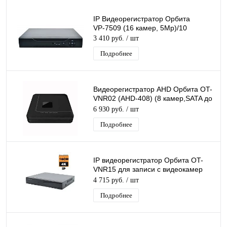
IP Видеорегистратор Орбита
VР-7509 (16 камер, 5Мр)/10
3 410 руб.
/ шт
Подробнее
Видеорегистратор AHD Орбита OT-
VNR02 (AHD-408) (8 камер,SATA до
6ТБ)/10
6 930 руб.
/ шт
Подробнее
IP видеорегистратор Орбита OT-
VNR15 для записи с видеокамер
(16 камер разрешением до 4K)
4 715 руб.
/ шт
Подробнее