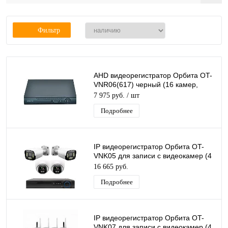
Фильтр
AHD видеорегистратор Орбита OT-
VNR06(617) черный (16 камер,
5Мр) комплект блок питания, мышь
7 975 руб.
/ шт
USB
Подробнее
IP видеорегистратор Орбита OT-
VNK05 для записи с видеокамер (4
IP камеры разрешением 4K)
16 665 руб.
Подробнее
IP видеорегистратор Орбита OT-
VNK07 для записи с видеокамер (4