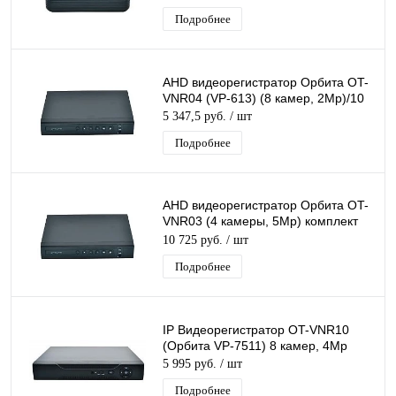
Подробнее
AHD видеорегистратор Орбита OT-
VNR04 (VP-613) (8 камер, 2Мр)/10
5 347,5 руб.
/ шт
Подробнее
AHD видеорегистратор Орбита OT-
VNR03 (4 камеры, 5Мр) комплект
блок питания, мышь USB
10 725 руб.
/ шт
Подробнее
IP Видеорегистратор OT-VNR10
(Орбита VР-7511) 8 камер, 4Мр
5 995 руб.
/ шт
Подробнее