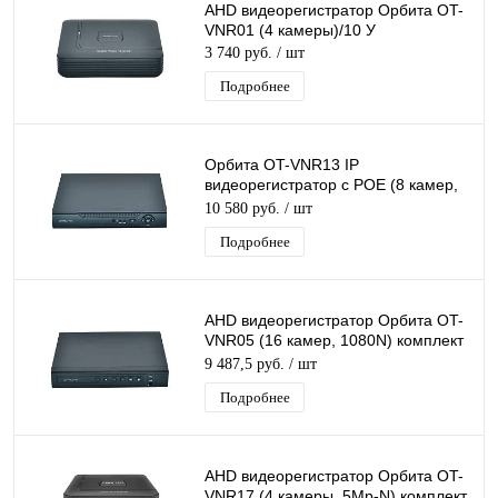
AHD видеорегистратор Орбита OT-
VNR01 (4 камеры)/10 У
3 740 руб.
/ шт
Подробнее
Орбита OT-VNR13 IP
видеорегистратор с POE (8 камер,
5Мр)/10
10 580 руб.
/ шт
Подробнее
AHD видеорегистратор Орбита OT-
VNR05 (16 камер, 1080N) комплект
блок питания, мышь USB
9 487,5 руб.
/ шт
Подробнее
AHD видеорегистратор Орбита OT-
VNR17 (4 камеры, 5Мр-N) комплект