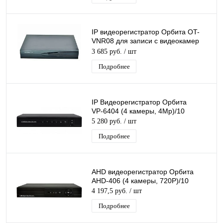
IP видеорегистратор Орбита OT-
VNR08 для записи с видеокамер
(16 камер разрешением до 5Мр)
3 685 руб.
/ шт
Подробнее
IP Видеорегистратор Орбита
VР-6404 (4 камеры, 4Мр)/10
5 280 руб.
/ шт
Подробнее
AHD видеорегистратор Орбита
AHD-406 (4 камеры, 720Р)/10
4 197,5 руб.
/ шт
Подробнее