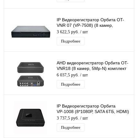
IP Видеорегистратор Орбита OT-
VNR 07 (VР-7508) (8 камер,
5Мр)/10
3 622,5 руб.
/ шт
Подробнее
AHD видеорегистратор Орбита OT-
VNR18 (8 камер, 5Мр-N) комплект
блок питания, мышь USB, черный
6 037,5 руб.
/ шт
Подробнее
IP Видеорегистратор Орбита
VР-1008 (8*1080Р, SATA 6ТБ, HDMI)
/10
3 737,5 руб.
/ шт
Подробнее