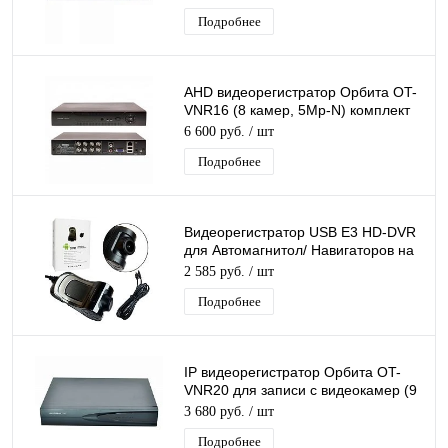
Подробнее
AHD видеорегистратор Орбита OT-
VNR16 (8 камер, 5Мр-N) комплект
блок питания, мышь USB
6 600 руб.
/ шт
Подробнее
Видеорегистратор USB E3 HD-DVR
для Автомагнитол/ Навигаторов на
Android, поддерживает протокол
2 585 руб.
/ шт
ADAS
Подробнее
IP видеорегистратор Орбита OT-
VNR20 для записи с видеокамер (9
камер разрешением 4K)
3 680 руб.
/ шт
Подробнее