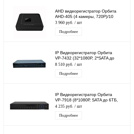
AHD видеорегистратор Орбита
AHD-405 (4 камеры, 720Р)/10
3 960 руб.
/ шт
Подробнее
IP Видеорегистратор Орбита
VР-7432 (32*1080P, 2*SATA до
6ТБ/5
8 510 руб.
/ шт
Подробнее
IP Видеорегистратор Орбита
VР-7918 (8*1080Р, SATA до 6ТБ,
HDMI)/5
4 235 руб.
/ шт
Подробнее