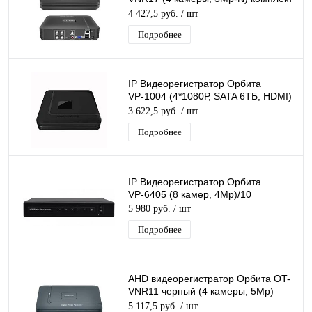
блок питания, мышь USB, черный
4 427,5 руб.
/ шт
Подробнее
IP Видеорегистратор Орбита
VР-1004 (4*1080Р, SATA 6ТБ, HDMI)
/10
3 622,5 руб.
/ шт
Подробнее
IP Видеорегистратор Орбита
VР-6405 (8 камер, 4Мр)/10
5 980 руб.
/ шт
Подробнее
AHD видеорегистратор Орбита OT-
VNR11 черный (4 камеры, 5Мр)
комплект блок питания, мышь USB
5 117,5 руб.
/ шт