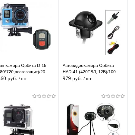
Купить в 1
К
Купить в 1
К
ик
сравнению
клик
сравнению
В избранное
В наличии
В избранное
Недоступно
шн камера Орбита D-15
Автовидеокамера Орбита
280*720,влагозащит)/20
HAD-41 (420ТВЛ, 12В)/100
360 руб.
979 руб.
/ шт
/ шт
Подписаться
Подписаться
Купить в 1
К
Купить в 1
К
ик
сравнению
клик
сравнению
В избранное
В избранное