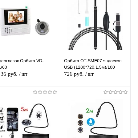
деоглазок Орбита VD-
Орбита OT-SME07 эндоскоп
1/60
USB (1280*720,1.5м)/100
136 руб.
726 руб.
/ шт
/ шт
В корзину
Подписаться
Купить в 1
К
Купить в 1
К
ик
сравнению
клик
сравнению
В избранное
В наличии
В избранное
Недоступно