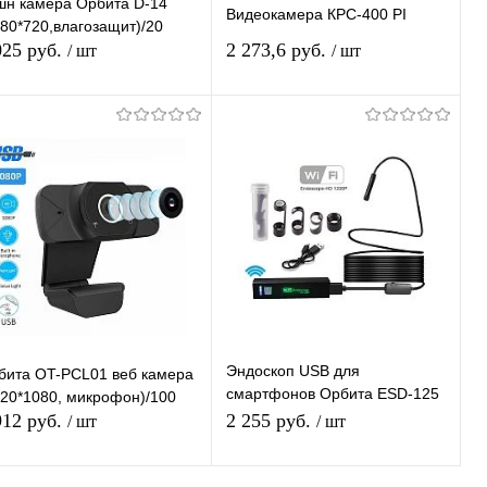
шн камера Орбита D-14
Видеокамера КРС-400 PI
280*720,влагозащит)/20
025 руб.
2 273,6 руб.
/ шт
/ шт
Подписаться
Подписаться
Купить в 1
К
Купить в 1
К
ик
сравнению
клик
сравнению
В избранное
В избранное
Недоступно
Недоступно
Эндоскоп USB для
бита OT-PCL01 веб камера
смартфонов Орбита ESD-125
920*1080, микрофон)/100
(1600*1200, 3,5м, Wi-Fi)/50
912 руб.
2 255 руб.
/ шт
/ шт