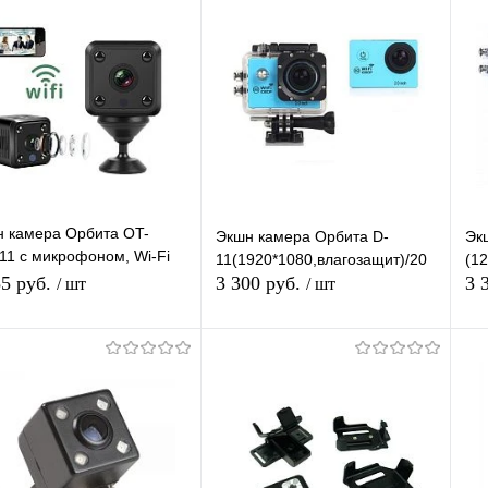
упить в 1
К
Купить в 1
К
сравнению
клик
сравнению
кл
 избранное
В избранное
В наличии
Недоступно
 камера Орбита OT-
Экшн камера Орбита D-
Эк
1 с микрофоном, Wi-Fi
11(1920*1080,влагозащит)/20
(1
 камера
55 руб.
3 300 руб.
3 
/ шт
/ шт
Подписаться
Подписаться
упить в 1
К
Купить в 1
К
сравнению
клик
сравнению
кл
 избранное
В избранное