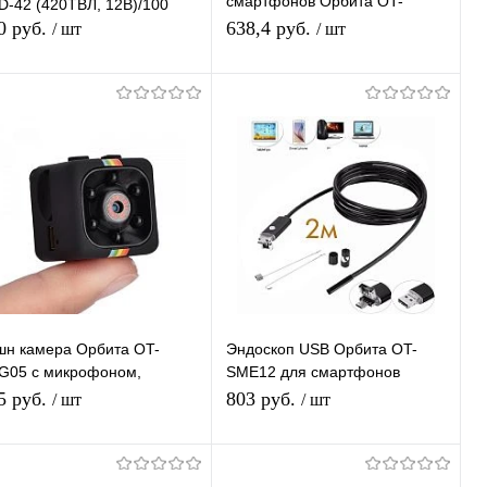
смартфонов Орбита OT-
D-42 (420ТВЛ, 12В)/100
SME13 (7мм, 640*480, 2м)
0 руб.
638,4 руб.
/ шт
/ шт
Подписаться
Подписаться
Купить в 1
К
Купить в 1
К
ик
сравнению
клик
сравнению
В избранное
В избранное
Недоступно
Недоступно
шн камера Орбита OT-
Эндоскоп USB Орбита OT-
G05 с микрофоном,
SME12 для смартфонов
080P)
microUSB (8мм, 1280*720, 2м)
5 руб.
803 руб.
/ шт
/ шт
Подписаться
Подписаться