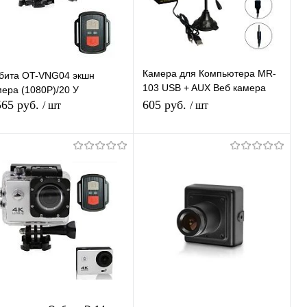
Недоступно
Недоступно
Камера для Компьютера MR-
бита OT-VNG04 экшн
103 USB + AUX Веб камера
мера (1080P)/20 У
для стационарного
565 руб.
605 руб.
/ шт
/ шт
компьютера
Подписаться
Подписаться
Купить в 1
К
Купить в 1
К
ик
сравнению
клик
сравнению
В избранное
В избранное
В наличии
Недоступно