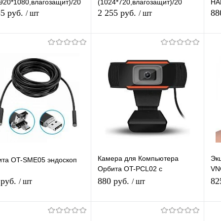
920*1080,влагозащит)/20
(1024*720,влагозащит)/20
HA
85 руб.
2 255 руб.
88
/ шт
/ шт
Подписаться
Подписаться
упить в 1
К
Купить в 1
К
сравнению
клик
сравнению
кл
 избранное
В избранное
Недоступно
Недоступно
Камера для Компьютера
Эк
ита OT-SME05 эндоскоп
Орбита OT-PCL02 с
VN
микрофоном, USB Веб
(1
 руб.
880 руб.
82
/ шт
/ шт
камера для компьютера
Подписаться
Подписаться