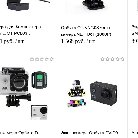
ера для Компьютера
Эн
Орбита OT-VNG08 экшн
та OT-PCL03 с
SM
камера ЧЕРНАЯ (1080P)
рофоном, USB Веб
(mi
11 руб.
1 568 руб.
89
/ шт
/ шт
ра для компьютера
64
Подписаться
Подписаться
упить в 1
К
Купить в 1
К
сравнению
клик
сравнению
кл
 избранное
В избранное
Недоступно
Недоступно
 камера Орбита D-
Экшн камера Орбита DV-D9
Ав