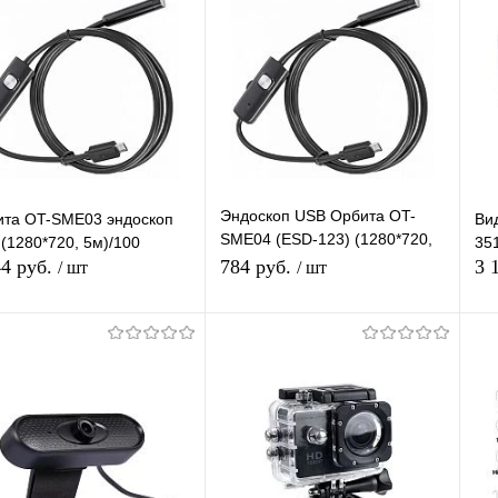
Эндоскоп USB Орбита OT-
ита OT-SME03 эндоскоп
Ви
SME04 (ESD-123) (1280*720,
(1280*720, 5м)/100
35
2м)/100
44 руб.
784 руб.
3 
/ шт
/ шт
В корзину
В корзину
упить в 1
К
Купить в 1
К
сравнению
клик
сравнению
кл
 избранное
В наличии
В избранное
В наличии