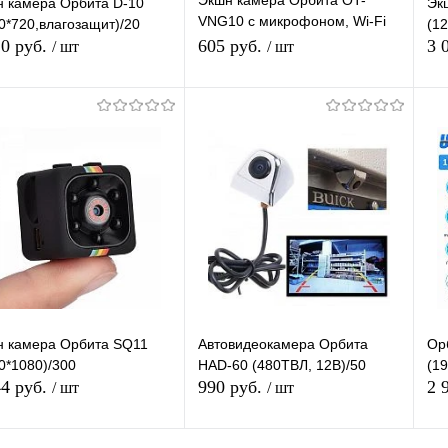
Экшн камера Орбита OT-
 камера Орбита D-10
Эк
VNG10 с микрофоном, Wi-Fi
0*720,влагозащит)/20
(1
VGA камера
20 руб.
605 руб.
3 
/ шт
/ шт
Подписаться
Подписаться
упить в 1
К
Купить в 1
К
сравнению
клик
сравнению
кл
 избранное
В избранное
Недоступно
Недоступно
н камера Орбита SQ11
Автовидеокамера Орбита
Ор
0*1080)/300
HAD-60 (480ТВЛ, 12В)/50
(1
44 руб.
990 руб.
2 
/ шт
/ шт