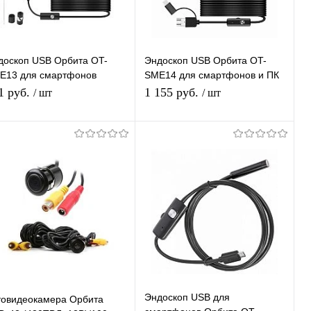
доскоп USB Орбита OT-
Эндоскоп USB Орбита OT-
E13 для смартфонов
SME14 для смартфонов и ПК
croUSB / Type-C) (7мм,
(Micrо-USB / USB / TYPE-C)
1 руб.
1 155 руб.
/ шт
/ шт
0*480, длина 5м)
длина 2м, led подсветка
Подписаться
Подписаться
Купить в 1
К
Купить в 1
К
ик
сравнению
клик
сравнению
В избранное
В избранное
Недоступно
Недоступно
Эндоскоп USB для
товидеокамера Орбита