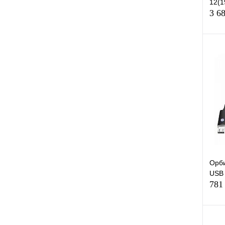
12(1
3 6
К
клик
В
Орб
USB
781