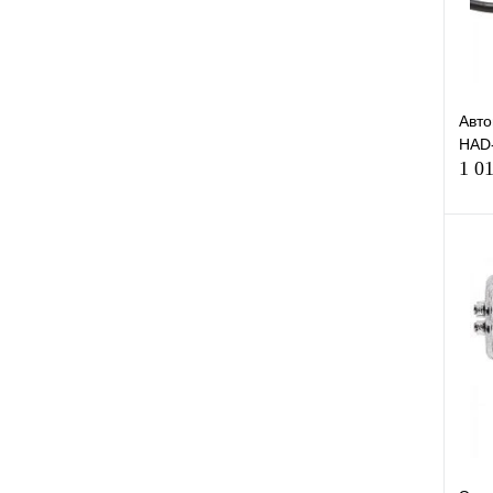
Авто
HAD-
1 0
К
клик
В