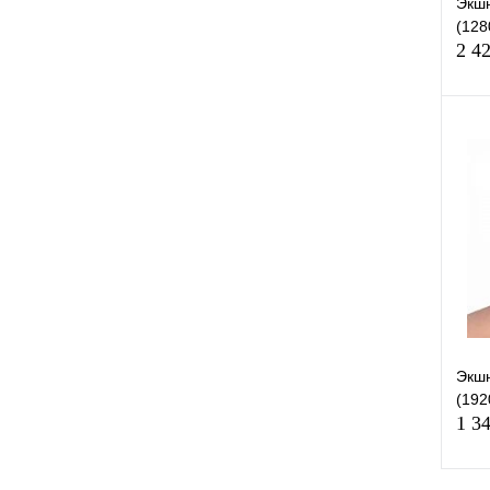
Экшн
(128
2 4
К
клик
В
Экш
(192
1 3