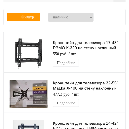
Фильтр
Кронштейн для телевизора 17-43"
РЭМО К-320 на стену наклонный
для ТВ/Монитора до 30кг
550 руб.
/ шт
Подробнее
Кронштейн для телевизора 32-55"
MaLka X-400 на стену наклонный
поворотный для ТВ/Монитора до
477,3 руб.
/ шт
22 кг
Подробнее
Кронштейн для телевизора 14-42"
B27 на стену для ТВ/Монитора до