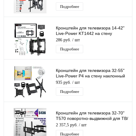
Подробнее
Кронштейн для телевизора 14-42"
Live-Power KT1442 на стену
наклонный для ТВ/Монитора до
286 руб.
/ шт
25кг
Подробнее
Кронштейн для телевизора 32-55"
Live-Power P4 на стену наклонный
поворотный для ТВ/Монитора
935 руб.
/ шт
Подробнее
Кронштейн для телевизора 32-70"
T570 поворотно-выдвижной для ТВ/
Монитора
2 357,5 руб.
/ шт
Подробнее