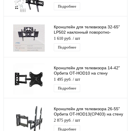
Подробнее
Кронштейн для телевизора 32-65"
LP502 наклонный поворотно-
выдвижной для ТВ/Монитора
1 610 руб.
/ шт
Подробнее
Кронштейн для телевизора 14-42"
Орбита OT-HOD10 на стену
наклонный поворотный для ТВ/
1 495 руб.
/ шт
Монитора
Подробнее
Кронштейн для телевизора 26-55"
Орбита OT-HOD13(CP403) на стену
наклонный поворотный для ТВ/
2 875 руб.
/ шт
Монитора
Подробнее