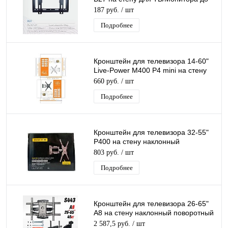
25кг
187 руб.
/ шт
Подробнее
Кронштейн для телевизора 14-60"
Live-Power M400 P4 mini на стену
наклонно-поворотный для ТВ/
660 руб.
/ шт
Монитора
Подробнее
Кронштейн для телевизора 32-55"
P400 на стену наклонный
поворотный для ТВ/Монитора
803 руб.
/ шт
Подробнее
Кронштейн для телевизора 26-65"
A8 на стену наклонный поворотный
для ТВ/Монитора
2 587,5 руб.
/ шт