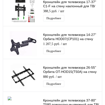
Кронштейн для телевизора 17-37"
C1-F на стену наклонный для ТВ/
Монитора до 18 кг
388,5 руб.
/ шт
Подробнее
Кронштейн для телевизора 14-27"
Орбита HOD07(CP101) на стену
наклонный поворотный для ТВ/
1 207,5 руб.
/ шт
Монитора
Подробнее
Кронштейн для телевизора 26-55"
Орбита OT-HOD15(T50A) на стену
для ТВ/Монитора до 50кг
880 руб.
/ шт
Подробнее
Кронштейн для телевизора 37-80"
T580 поворотно-выдвижной для ТВ/