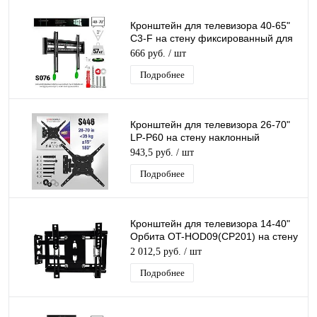
Кронштейн для телевизора 40-65"
C3-F на стену фиксированный для
ТВ/Монитора до 57кг
666 руб.
/ шт
Подробнее
Кронштейн для телевизора 26-70"
LP-P60 на стену наклонный
поворотный для ТВ/Монитора
943,5 руб.
/ шт
Подробнее
Кронштейн для телевизора 14-40"
Орбита OT-HOD09(CP201) на стену
наклонный поворотный для ТВ/
2 012,5 руб.
/ шт
Монитора
Подробнее