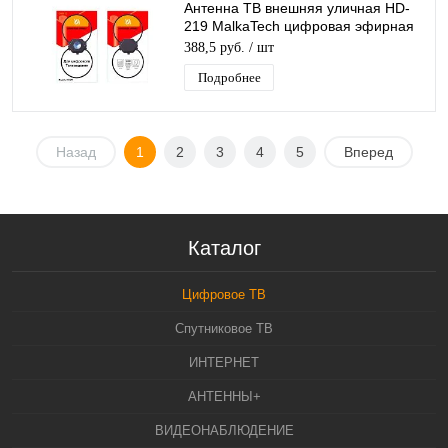
Антенна ТВ внешняя уличная HD-
219 MalkaTech цифровая эфирная
для DVB-T2 ТВ наружная
388,5 руб.
/ шт
Подробнее
Назад
1
2
3
4
5
Вперед
Каталог
Цифровое ТВ
Спутниковое ТВ
ИНТЕРНЕТ
АНТЕННЫ+
ВИДЕОНАБЛЮДЕНИЕ