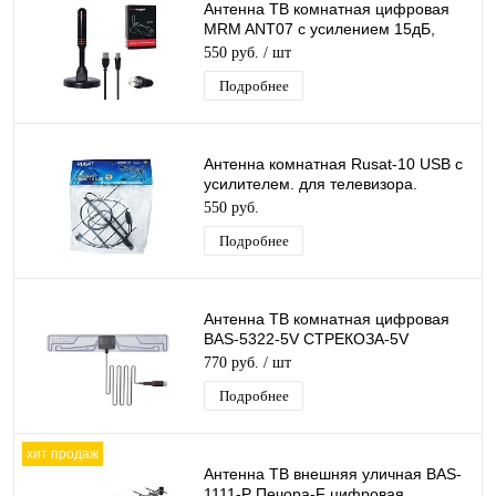
Антенна ТВ комнатная цифровая
MRM ANT07 с усилением 15дБ,
эфирная для DVB-T2 телевидения
550 руб.
/ шт
Подробнее
Антенна комнатная Rusat-10 USB с
усилителем. для телевизора.
активная. для дома. для дачи
550 руб.
Подробнее
Антенна ТВ комнатная цифровая
BAS-5322-5V СТРЕКОЗА-5V
эфирная для DVB-T2 телевидения
770 руб.
/ шт
Рэмо
Подробнее
хит продаж
Антенна ТВ внешняя уличная BAS-
1111-Р Печора-F цифровая