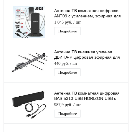
Антенна ТВ комнатная цифровая
ANT09 с усилением, эфирная для
DVB-T2 телевидения
1 045 руб.
/ шт
Подробнее
Антенна ТВ внешняя уличная
ДВИНА-Р цифровая эфирная для
DVB-T2 Рэмо BAS-1110-Р
440 руб.
/ шт
Подробнее
Антенна ТВ комнатная цифровая
BAS-5310-USB HORIZON-USB с
усилителем эфирная для DVB-T2
987,9 руб.
/ шт
Рэмо
Подробнее