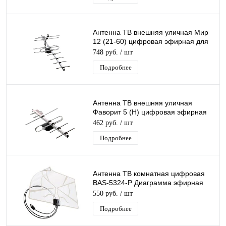
Антенна ТВ внешняя уличная Мир
12 (21-60) цифровая эфирная для
DVB-T2 телевидения наружная
748 руб.
/ шт
Подробнее
Антенна ТВ внешняя уличная
Фаворит 5 (Н) цифровая эфирная
для DVB-T2 телевидения наружная
462 руб.
/ шт
Рэмо
Подробнее
Антенна ТВ комнатная цифровая
BAS-5324-P Диаграмма эфирная
для DVB-T2 телевидения Рэмо
550 руб.
/ шт
Подробнее