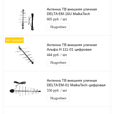
Антенна ТВ внешняя уличная
DELTA EM-16U MalkaTech
цифровая эфирная для DVB-T2 ТВ
605 руб.
/ шт
наружная
Подробнее
хит продаж
Антенна ТВ внешняя уличная
Альфа Н 111-01 цифровая
эфирная для DVB-T2 телевидения
444 руб.
/ шт
наружная
Подробнее
Антенна ТВ внешняя уличная
DELTA EM-01 MalkaTech цифровая
эфирная для DVB-T2 ТВ наружная
550 руб.
/ шт
Подробнее