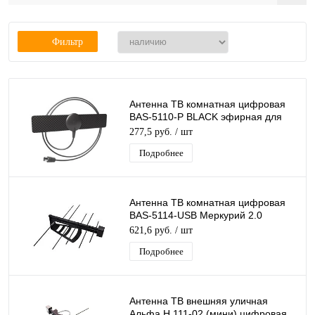
Фильтр
Антенна ТВ комнатная цифровая
BAS-5110-P BLACK эфирная для
DVB-T2 телевидения (в пакете)
277,5 руб.
/ шт
Рэмо
Подробнее
Антенна ТВ комнатная цифровая
BAS-5114-USB Меркурий 2.0
эфирная для DVB-T2 телевидения
621,6 руб.
/ шт
Подробнее
Антенна ТВ внешняя уличная
Альфа Н 111-02 (мини) цифровая