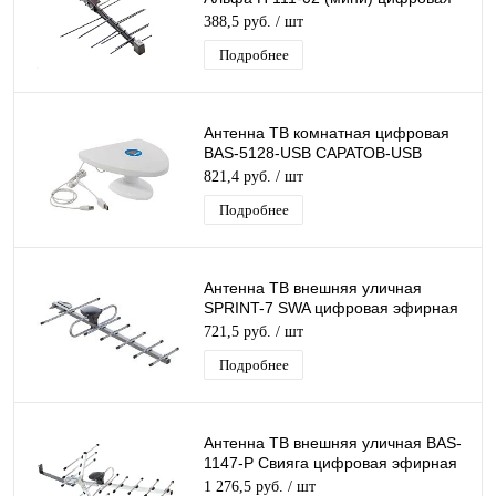
эфирная для DVB-T2 телевидения
388,5 руб.
/ шт
наружная
Подробнее
Антенна ТВ комнатная цифровая
BAS-5128-USB САРАТОВ-USB
эфирная для DVB-T2 телевидения
821,4 руб.
/ шт
Рэмо
Подробнее
Антенна ТВ внешняя уличная
SPRINT-7 SWA цифровая эфирная
для DVB-T2 телевидения Рэмо
721,5 руб.
/ шт
BAS-1161-SWA
Подробнее
Антенна ТВ внешняя уличная BAS-
1147-Р Свияга цифровая эфирная
для DVB-T2 телевидения наружная
1 276,5 руб.
/ шт