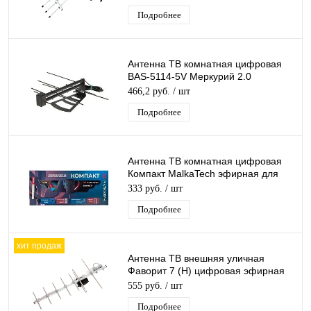
Рэмо
Подробнее
Антенна ТВ комнатная цифровая
BAS-5114-5V Меркурий 2.0
эфирная для DVB-T2 телевидения
466,2 руб.
/ шт
Подробнее
Антенна ТВ комнатная цифровая
Компакт MalkaTech эфирная для
DVB-T2 телевидения
333 руб.
/ шт
Подробнее
хит продаж
Антенна ТВ внешняя уличная
Фаворит 7 (Н) цифровая эфирная
для DVB-T2 телевидения наружная
555 руб.
/ шт
Подробнее