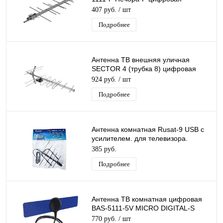
эфирная для DVB-T2 телевидения
407 руб.
/ шт
Рэмо
Подробнее
Антенна ТВ внешняя уличная
SECTOR 4 (трубка 8) цифровая
эфирная для DVB-T2 телевидения
924 руб.
/ шт
Electronics
Подробнее
Антенна комнатная Rusat-9 USB с
усилителем. для телевизора.
активная. для дома. для дачи
385 руб.
Подробнее
Антенна ТВ комнатная цифровая
BAS-5111-5V MICRO DIGITAL-S
эфирная для DVB-T2 телевидения
770 руб.
/ шт