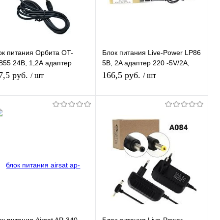
ок питания Орбита OT-
Блок питания Live-Power LP86
B55 24В, 1,2А адаптер
5В, 2A адаптер 220 -5V/2A,
тания (24В,1200mA)
шнур 1 м, штекер 5.5*2,5 мм
7,5 руб.
166,5 руб.
/ шт
/ шт
ъем 5,5*2,5, длина 1м
В корзину
В корзину
Купить в 1
К
Купить в 1
К
ик
сравнению
клик
сравнению
В избранное
В наличии
В избранное
В наличии