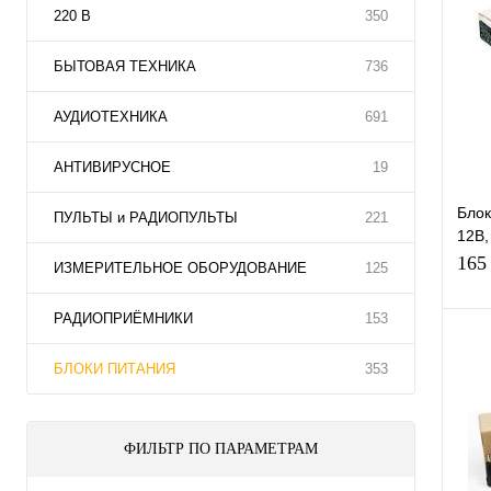
220 В
350
БЫТОВАЯ ТЕХНИКА
736
АУДИОТЕХНИКА
691
АНТИВИРУСНОЕ
19
Блок
ПУЛЬТЫ и РАДИОПУЛЬТЫ
221
12В,
1 м,
165
ИЗМЕРИТЕЛЬНОЕ ОБОРУДОВАНИЕ
125
РАДИОПРИЁМНИКИ
153
БЛОКИ ПИТАНИЯ
353
К
клик
ФИЛЬТР ПО ПАРАМЕТРАМ
В