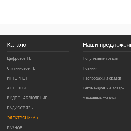
К
клик
В
Каталог
Наши предложен
Цифровое ТВ
Популярные товары
Спутниковое ТВ
Новинки
ИНТЕРНЕТ
Распродажи и скидки
АНТЕННЫ+
Рекомендуемые товары
ВИДЕОНАБЛЮДЕНИЕ
Уцененные товары
РАДИОСВЯЗЬ
ЭЛЕКТРОНИКА +
РАЗНОЕ