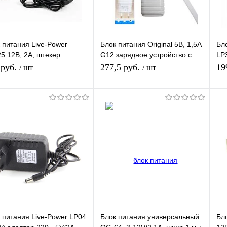
 питания Live-Power
Блок питания Original 5В, 1,5А
Бл
5 12В, 2A, штекер
G12 зарядное устройство с
LP3
2,5мм + 2 насадки (4,0*1,7
USB + кабель Iphone 1 м
12
 руб.
277,5 руб.
19
/ шт
/ шт
5*1,35), шнур 1 м
белый
5.5
В корзину
В корзину
упить в 1
К
Купить в 1
К
сравнению
клик
сравнению
кл
 избранное
В наличии
В избранное
В наличии
 питания Live-Power LP04
Блок питания универсальный
Бл