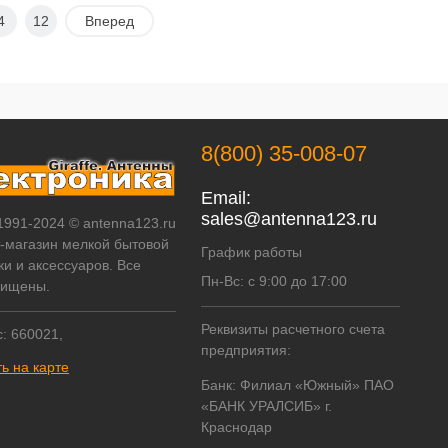
В корзину
В корзину
4
12
Вперед
Купить в 1
К
Купить в 1
К
ик
сравнению
клик
сравнению
В избранное
В наличии
В избранное
В наличии
8(800) 35-008-07
Email:
sales@antenna123.ru
 1991-2024 © antenna123.ru
т-магазин мелкой бытовой
График работы
ки и аксессуаров. Все
Пн-Вс: с 9:00 до 17:00
щищены.
Реквизиты расчетного счета
: 660021,
предприятия:
ь на карте
Банк: Филиал «Южный» ПАО
«БАНК УРАЛСИБ» г.
Краснодар