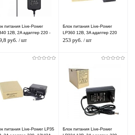
ок питания Live-Power
Блок питания Live-Power
40 12В, 2A адаптер 220 -
LP360 12В, 3A адаптер 220
V/2A, шнур 1 м, штекер
-12V/3A, штекер 5.5*2,5 мм
9,8 руб.
253 руб.
/ шт
/ шт
*2,5 мм
В корзину
В корзину
Купить в 1
К
Купить в 1
К
ик
сравнению
клик
сравнению
В избранное
В наличии
В избранное
В наличии
ок питания Live-Power LP35
Блок питания Live-Power