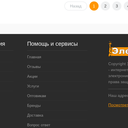
В корзину
В корзину
Назад
1
2
3
упить в 1
К
Купить в 1
К
сравнению
клик
сравнению
кл
 избранное
В наличии
В избранное
В наличии
ия
Помощь и сервисы
Главная
Copyright
Отзывы
- интерне
электрони
Акции
права за
Услуги
Наш адрес
Оптовикам
Посмотрет
Бренды
Доставка
Вопрос ответ