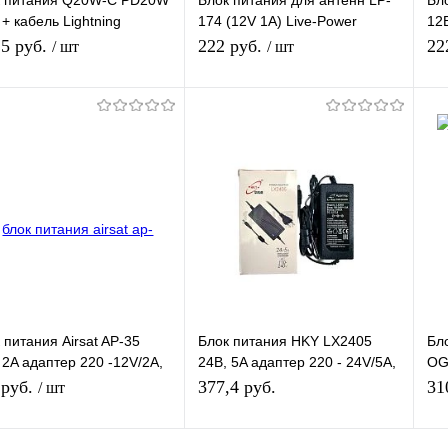
к питания Q20W-C PD20W
Блок питания для антенн LP-
Бло
+ кабель Lightning
174 (12V 1A) Live-Power
12В
дное устройство с USB-C
регулируемый, с инжектором
шну
,5 руб.
222 руб.
22
/ шт
/ шт
том
питания, c F- разъёмом
В корзину
В корзину
упить в 1
К
Купить в 1
К
сравнению
клик
сравнению
кл
 избранное
В наличии
В избранное
В наличии
 питания Airsat AP-35
Блок питания HKY LX2405
Бл
 2A адаптер 220 -12V/2A,
24В, 5A адаптер 220 - 24V/5A,
OG
 1,2 м, штекер 5.5*2,5 мм
штекер 5.5*2,5 мм
29V
 руб.
377,4 руб.
31
/ шт
5.5