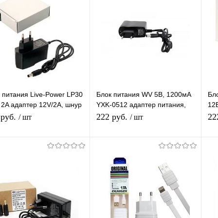
 питания Live-Power LP30
Блок питания WV 5В, 1200мА
Бл
 2A адаптер 12V/2A, шнур
YXK-0512 адаптер питания,
12В
 штекер 5.5*2,5 мм
шнур 1 м, штекер 5,5*2.5 мм
шну
 руб.
222 руб.
22
/ шт
/ шт
В корзину
В корзину
упить в 1
К
Купить в 1
К
сравнению
клик
сравнению
кл
 избранное
В наличии
В избранное
В наличии