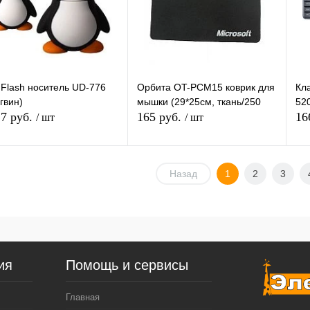
 избранное
Под заказ
В избранное
Под заказ
Flash носитель UD-776
Орбита OT-PCM15 коврик для
Кл
гвин)
мышки (29*25см, ткань/250
52
,7 руб.
165 руб.
16
/ шт
/ шт
Подписаться
Подписаться
Назад
1
2
3
упить в 1
К
Купить в 1
К
сравнению
клик
сравнению
кл
 избранное
В избранное
Недоступно
Недоступно
ия
Помощь и сервисы
Главная