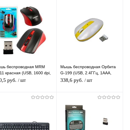
Подписаться
Подписаться
Купить в 1
К
Купить в 1
К
ик
сравнению
клик
сравнению
В избранное
Под заказ
В избранное
Под заказ
шь беспроводная MRM
Мышь беспроводная Орбита
1 красная (USB, 1600 dpi,
G-199 (USB, 2.4ГГц, 1ААА,
ическая, 3 кнопки)
10м)/100
0,5 руб.
338,6 руб.
/ шт
/ шт
Подписаться
Подписаться
Купить в 1
К
Купить в 1
К
ик
сравнению
клик
сравнению