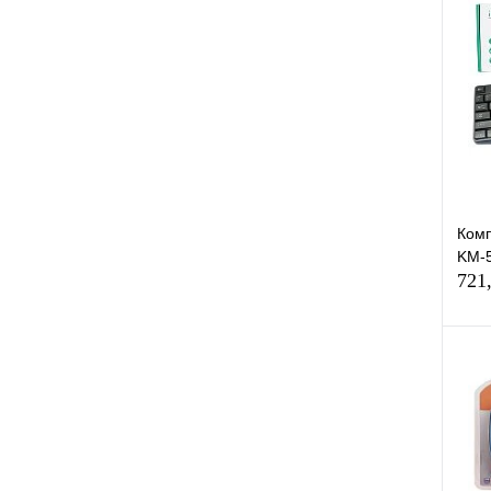
К
клик
В
Комп
KM-5
721
К
клик
В