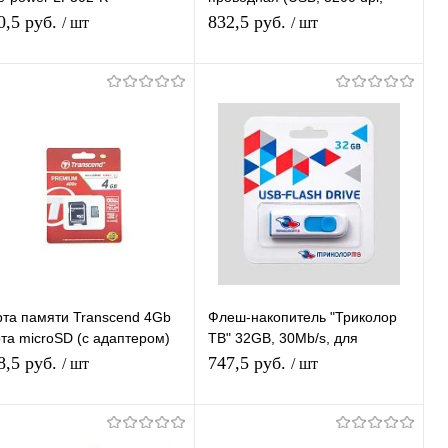
роводные) игровая
оптическая, 6 кнопок)/100
0,5 руб.
832,5 руб.
/ шт
/ шт
В корзину
В корзину
Купить в 1
К
Купить в 1
К
ик
сравнению
клик
сравнению
В избранное
В наличии
В избранное
В наличии
рта памяти Transcend 4Gb
Флеш-накопитель "Триколор
рта microSD (с адаптером)
ТВ" 32GB, 30Mb/s, для
карта Class 10
ресиверов Триколор,
8,5 руб.
747,5 руб.
/ шт
/ шт
ноутбука, компьютера,
автомобиля
В корзину
В корзину