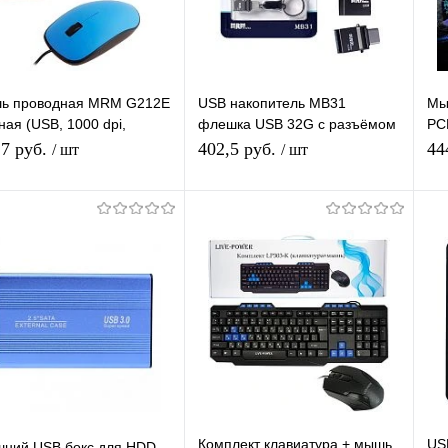
ь проводная MRM G212E
USB накопитель MB31
Мы
ная (USB, 1000 dpi,
флешка USB 32G с разъёмом
PCM
ческая, 3 кнопки)
type-C,для ноутбука,
опт
,7 руб.
402,5 руб.
44
/ шт
/ шт
компьютера,
автомобиля,10Mb/s
Подписаться
Подписаться
упить в 1
К
Купить в 1
К
сравнению
клик
сравнению
кл
 избранное
Под заказ
В избранное
Под заказ
Комплект клавиатура + мышь
US
шний USB бокс для HDD