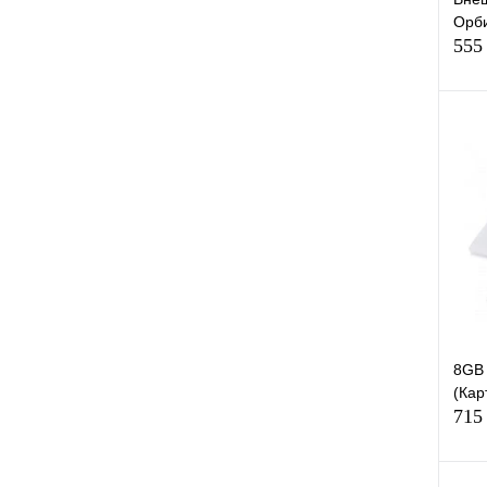
Орби
555
К
клик
В
8GB 
(Кар
715