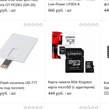
Live-Power LP303-K
фл
та OT-PCD01 (DH-20)
(проводные)
но
 руб.
666 руб.
44
/ шт
/ шт
ав
В корзину
Подписаться
упить в 1
К
Купить в 1
К
сравнению
клик
сравнению
кл
 избранное
В наличии
В избранное
Под заказ
Карта памяти 8Gb Kingston
Flash носитель UD-777
Кл
карта microSD (с адаптером)
та под логотип)
Ор
TF-карта Class 10
 руб.
444 руб.
55
/ шт
/ шт