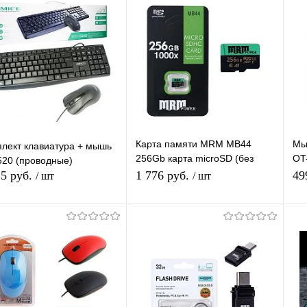
упить в 1
К
Купить в 1
К
сравнению
клик
сравнению
кл
 избранное
В наличии
В избранное
В наличии
Карта памяти MRM MB44
Мы
лект клавиатура + мышь
256Gb карта microSD (без
OT
20 (проводные)
адаптера) TF-карта Class 10
2.4
,5 руб.
1 776 руб.
49
/ шт
/ шт
В корзину
В корзину
упить в 1
К
Купить в 1
К
сравнению
клик
сравнению
кл
 избранное
В наличии
В избранное
В наличии