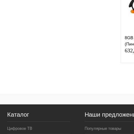
В
8GB 
(Пин
632
К
клик
В
Каталог
Наши предложен
Цифровое ТВ
Популярные товары