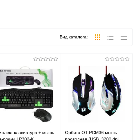
Вид каталога:
мплект клавиатура + мышь
Орбита OT-PCM36 мышь
ve-power LP302-K
проводная (USB, 3200 dpi,