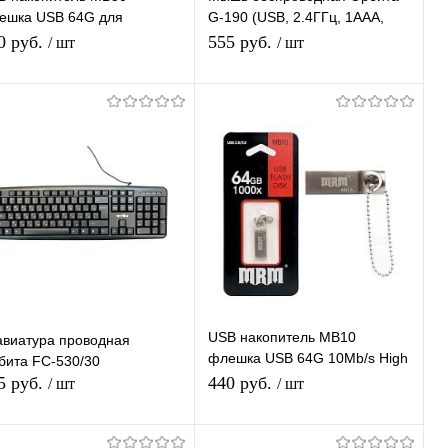
ешка USB 64G для
G-190 (USB, 2.4ГГц, 1ААА,
утбука, компьютера,
10м)/100
0 руб.
555 руб.
/ шт
/ шт
томобиля,10Mb/s
Подписаться
В корзину
Купить в 1
К
Купить в 1
К
ик
сравнению
клик
сравнению
В избранное
Под заказ
В избранное
В наличии
USB накопитель MB10
авиатура проводная
флешка USB 64G 10Mb/s High
бита FC-530/30
speed
5 руб.
440 руб.
/ шт
/ шт