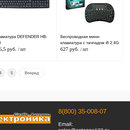
В избранное
В избранное
Недоступно
Недоступно
авиатура DEFENDER HB-
Беспроводная мини-
0
клавиатура с тачпадом i8 2.4G
6,5 руб.
627 руб.
/ шт
/ шт
Подписаться
Подписаться
4
5
Вперед
Купить в 1
К
Купить в 1
К
ик
сравнению
клик
сравнению
В избранное
В избранное
Недоступно
Недоступно
8(800) 35-008-07
Email: