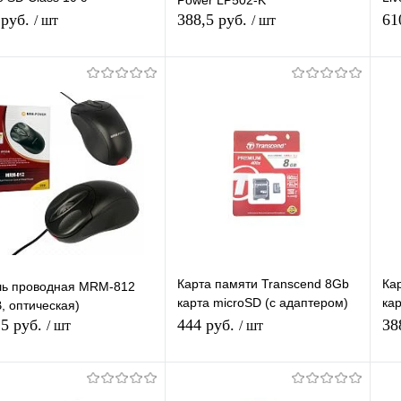
ходником на SD
(п
 руб.
388,5 руб.
61
/ шт
/ шт
В корзину
В корзину
упить в 1
К
Купить в 1
К
сравнению
клик
сравнению
кл
 избранное
В наличии
В избранное
В наличии
Карта памяти Transcend 8Gb
Ка
ь проводная MRM-812
карта microSD (с адаптером)
ка
, оптическая)
TF-карта Class 10
TF-
,5 руб.
444 руб.
38
/ шт
/ шт
В корзину
В корзину