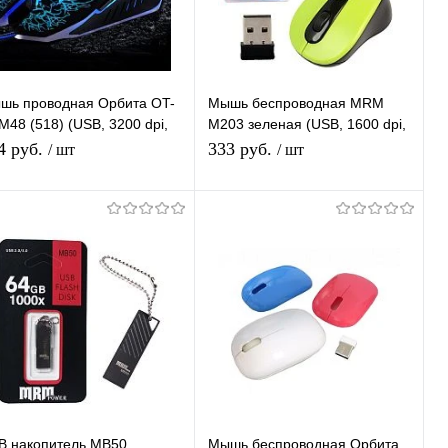
шь проводная Орбита OT-
Мышь беспроводная MRM
48 (518) (USB, 3200 dpi,
M203 зеленая (USB, 1600 dpi,
ическая, 6 кнопок)
оптическая, 3 кнопки)
4 руб.
333 руб.
/ шт
/ шт
В корзину
Подписаться
Купить в 1
К
Купить в 1
К
ик
сравнению
клик
сравнению
В избранное
В наличии
В избранное
Под заказ
B накопитель MB50
Мышь беспроводная Орбита