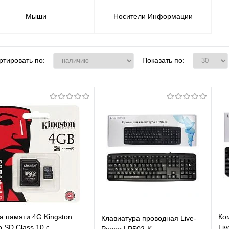
Мыши
Носители Информации
ртировать по:
Показать по:
а памяти 4G Kingston
Ко
Клавиатура проводная Live-
o SD Class 10 с
Li
Power LP502-K