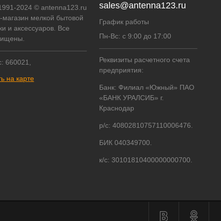
sales@antenna123.ru
 1991-2024 © antenna123.ru
т-магазин мелкой бытовой
График работы
ки и аксессуаров. Все
Пн-Вс: с 9:00 до 17:00
щищены.
Реквизиты расчетного счета
: 660021,
предприятия:
ь на карте
Банк: Филиал «Южный» ПАО
«БАНК УРАЛСИБ» г.
Краснодар
р/с: 40802810757110006476.
БИК 040349700.
к/с: 30101810400000000700.