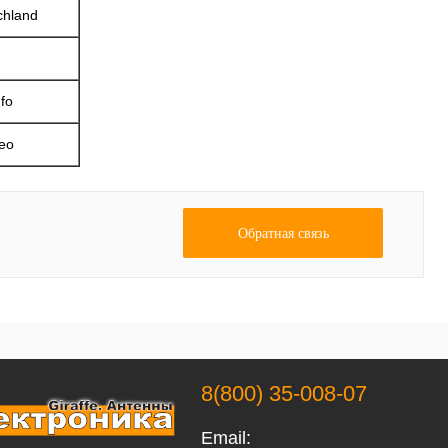
chland
fo
eo
Обратная связь
8(800) 35-008-07
Email: