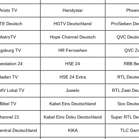
Aristo TV
Handystar
Phoen
TE Deutsch
HGTV Deutschland
ProSieben De
AstroTV
Hope Channel Deutsch
QVC Deuts
gsburg TV
HR Fernsehen
QVC Z
estation 24
HSE 24
RBB Ber
Baden TV
HSE 24 Extra
RTL Deuts
MV Lokal TV
Juwelo
RTL Zwei Deu
Bibel TV
Kabel Eins Deutschland
Sixx Deuts
hannel 21
Kabel Eins Doku Deutschland
Super RTL De
ntral Deutschland
KIKA
TLC Ger