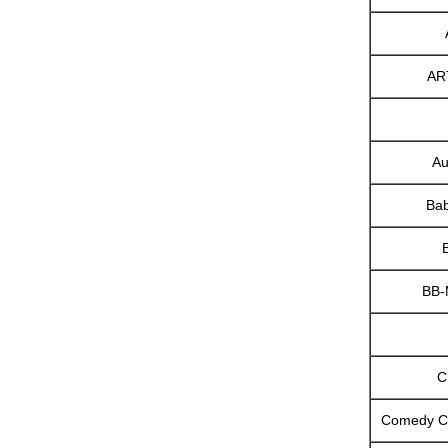
AR
Au
Bab
BB-
C
Comedy Ce