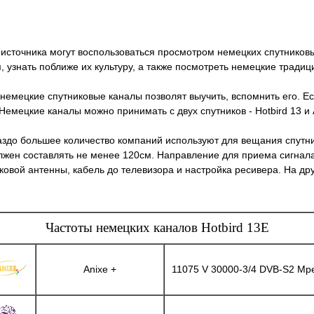
сточника могут воспользоваться просмотром немецких спутниковы
, узнать поближе их культуру, а также посмотреть немецкие тради
 немецкие спутниковые каналы позволят выучить, вспомнить его. Е
Немецкие каналы можно принимать с двух спутников - Hotbird 13 и 
здо большее количество компаний используют для вещания спутник A
жен составлять не менее 120см. Направление для приема сигнала в
ковой антенны, кабель до телевизора и настройка ресивера. На др
Частоты немецких каналов Hotbird 13E
Anixe +
11075 V 30000-3/4 DVB-S2 Mp