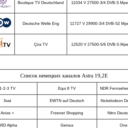
Boutique TV Deutschland
11034 V 27500-3/4 DVB-S Mp
Deutsche Welle Eng
11727 V 29900-3/4 DVB-S2 Mp
Çira TV
12520 V 27500-5/6 DVB-S Mp
Список немецких каналов Astra 19,2E
1-2-3 TV
Equi 8 TV
NDR Fernsehe
3sat
EWTN auf Deutsch
Nickelodeon D
Anixe +
Freenet Shopping
Nitro Deut
RD Alpha
Genius
One