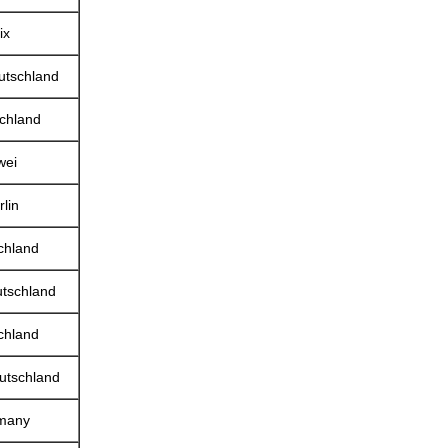
ix
utschland
chland
wei
lin
chland
tschland
chland
utschland
many