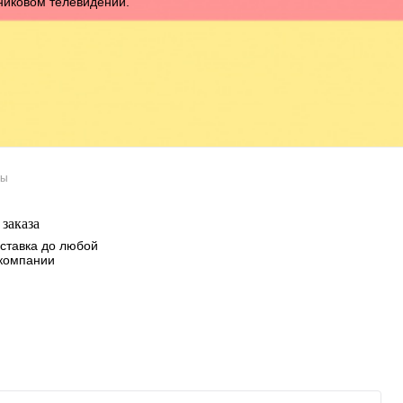
тниковом телевидении.
лы
заказа
ставка до любой
 компании