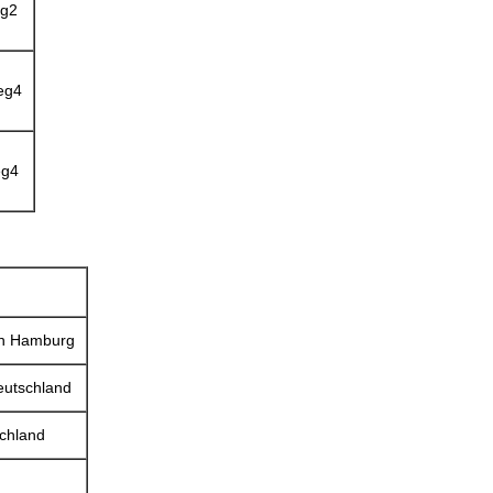
eg2
eg4
eg4
n Hamburg
eutschland
schland