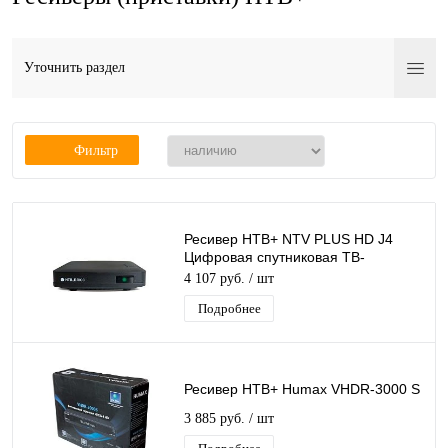
Уточнить раздел
Фильтр
Ресивер НТВ+ NTV PLUS HD J4
Цифровая спутниковая ТВ-
приставка для спутникового ТВ
4 107 руб.
/ шт
FullHD медиаплеер
Подробнее
Ресивер НТВ+ Humax VHDR-3000 S
3 885 руб.
/ шт