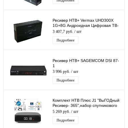
Подробнее
Ресивер НТВ+ Vermax UHD300X
1G+8G Андроидная Цифровая ТВ-
приставка 4К IPTV Smart TV
3 407,7 руб.
/ шт
Подробнее
Ресивер НТВ+ SAGEMCOM DSI 87-
1
3 996 руб.
/ шт
Подробнее
Комплект НТВ Плюс J1 "ВыГОДный
Ресивер- 365",набор спутникового
тв для просмотра каналов 1 год
5 269 руб.
/ шт
Подробнее