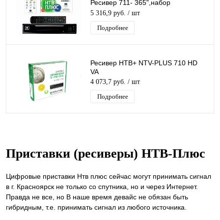
Ресивер 711- 365",набор
спутникового оборудования с
5 316,9 руб.
/ шт
подпиской на 1год
Подробнее
Ресивер НТВ+ NTV-PLUS 710 HD
VA
4 073,7 руб.
/ шт
Подробнее
Приставки (ресиверы) НТВ-Плюс
Цифровые приставки Нтв плюс сейчас могут принимать сигнал
в г. Красноярск не только со спутника, но и через Интернет.
Правда не все, но В наше время девайс не обязан быть
гибридным, т.е. принимать сигнал из любого источника.