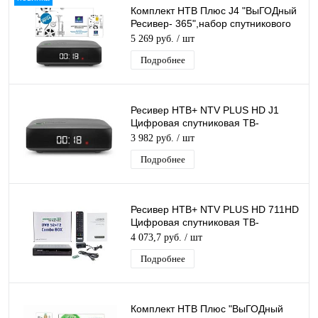
Комплект НТВ Плюс J4 "ВыГОДный
Ресивер- 365",набор спутникового
тв для просмотра каналов 1 год
5 269 руб.
/ шт
Подробнее
Ресивер НТВ+ NTV PLUS HD J1
Цифровая спутниковая ТВ-
приставка FullHD медиаплеер c
3 982 руб.
/ шт
USB входом и LAN
Подробнее
Ресивер НТВ+ NTV PLUS HD 711HD
Цифровая спутниковая ТВ-
приставка, DVB-T2 тюнер, FullHD
4 073,7 руб.
/ шт
медиаплеер
Подробнее
Комплект НТВ Плюс "ВыГОДный