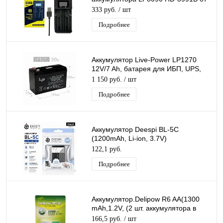
USB, с LCD дисплеем
333 руб.
/ шт
(26650/18650) на 2-слота
Подробнее
Аккумулятор Live-Power LP1270
12V/7 Ah, батарея для ИБП, UPS,
свинцово-кислотный
1 150 руб.
/ шт
(150*65*105mm)
Подробнее
Аккумулятор Deespi BL-5C
(1200mAh, Li-ion, 3.7V)
перезаряжаемая литий-ионная
122,1 руб.
Батарея
Подробнее
Аккумулятор.Delipow R6 AA(1300
mAh,1.2V, (2 шт. аккумулятора в
блистере) BP-2 цена за 1 ШТ.
166,5 руб.
/ шт