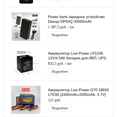
Power bank зарядное устройство
Deespi DP03Q 30000mAh
PD20W/QC3.0/Fast 22.5W
1 387,5 руб.
/ уп.
Подробнее
Аккумулятор Live-Power LP1245
12V/4.5Ah батарея для ИБП, UPS,
свинцово-кислотный
832,5 руб.
/ шт
(90*70*105mm)
Подробнее
Аккумулятор Live-Power G70 18650
LTE38 (2400mAh=2000mAh, 3.7V)
перезаряжаемая литий-ионная
121 руб.
Батарейка
Подробнее