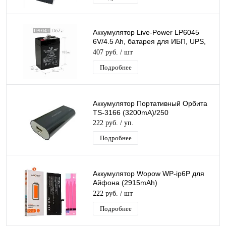
Аккумулятор Live-Power LP6045
6V/4.5 Ah, батарея для ИБП, UPS,
свинцово-кислотный
407 руб.
/ шт
(45*70*105mm)
Подробнее
Аккумулятор Портативный Орбита
TS-3166 (3200mA)/250
222 руб.
/ уп.
Подробнее
Аккумулятор Wopow WP-ip6P для
Айфона (2915mAh)
перезаряжаемая батарея
222 руб.
/ шт
Подробнее