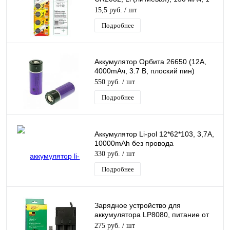
шт Орбита
15,5 руб.
/ шт
Подробнее
Аккумулятор Орбита 26650 (12А,
4000mAч, 3.7 В, плоский пин)
перезаряжаемая литий-ионная
550 руб.
/ шт
Батарея 1ШТ.
Подробнее
Аккумулятор Li-pol 12*62*103, 3,7A,
10000mAh без провода
330 руб.
/ шт
Подробнее
Зарядное устройство для
аккумулятора LP8080, питание от
USB, (26650/18650/14500) на 2-
275 руб.
/ шт