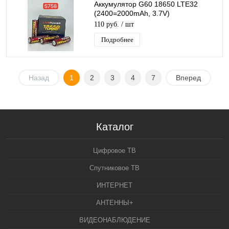
Аккумулятор G60 18650 LTE32
(2400=2000mAh, 3.7V)
перезаряжаемая литий-ионная
110 руб.
/ шт
Батарейка
Подробнее
Назад
1
2
3
4
7
Вперед
Каталог
Цифровое ТВ
Спутниковое ТВ
ИНТЕРНЕТ
АНТЕННЫ+
ВИДЕОНАБЛЮДЕНИЕ