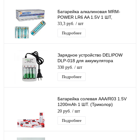
Батарейка алкалиновая MRM-
POWER LR6 AA 1.5V 1 ШТ,
33,3 руб.
/ шт
Подробнее
Зарядное устройство DELIPOW
DLP-018 для аккумулятора
(4*AA/AAA)
330 руб.
/ шт
Подробнее
Батарейка солевая AAA/R03 1.5V
1200mAh 1 ШТ. (Триколор)
(Космос) (Трофи) (SUPRMAX) 1 ШТ.
20 руб.
/ шт
Подробнее