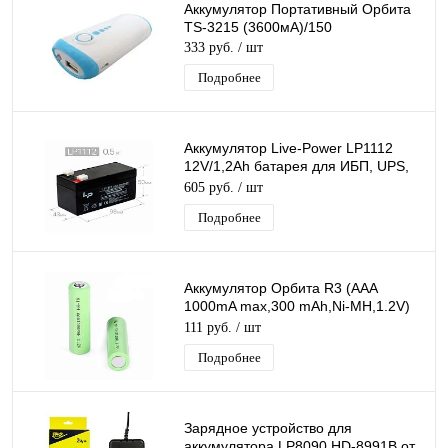
Аккумулятор Портативный Орбита
TS-3215 (3600мА)/150
333 руб.
/ шт
Подробнее
Аккумулятор Live-Power LP1112
12V/1,2Ah батарея для ИБП, UPS,
свинцово-кислотный (97*44*59mm)
605 руб.
/ шт
Подробнее
Аккумулятор Орбита R3 (AAA
1000mA max,300 mAh,Ni-MH,1.2V)
перезаряжаемая Батарейка
111 руб.
/ шт
мизинчиковая 1ШТ.
Подробнее
Зарядное устройство для
аккумулятора LP8090 HD-8991B от