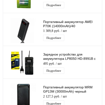
Подробнее
Портативный аккумулятор AWEI
P70K (14000mAh)/40
1 309,8 руб.
/ шт
Подробнее
Зарядное устройство для
аккумулятора LP8050 HD-8991B с
LCD дисплеем
495 руб.
/ шт
(26650/18650/14500) на 2-слота
Подробнее
Портативный аккумулятор MRM
GP13M (30000mAh) черный
PowerBank
2 127,5 руб.
/ шт
Подробнее