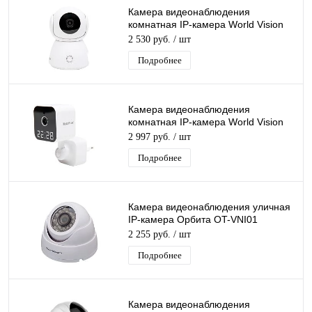
Камера видеонаблюдения
комнатная IP-камера World Vision
RI306L Wi-Fi ip камера 3 Mpix
2 530 руб.
/ шт
3,6мм
Подробнее
Камера видеонаблюдения
комнатная IP-камера World Vision
SI304 Wi-Fi камера 3 Mpix 3,6мм
2 997 руб.
/ шт
Подробнее
Камера видеонаблюдения уличная
IP-камера Орбита OT-VNI01
Lan+Wi-Fi камера 2 Mpix 3,6мм для
2 255 руб.
/ шт
дома и др
Подробнее
Камера видеонаблюдения