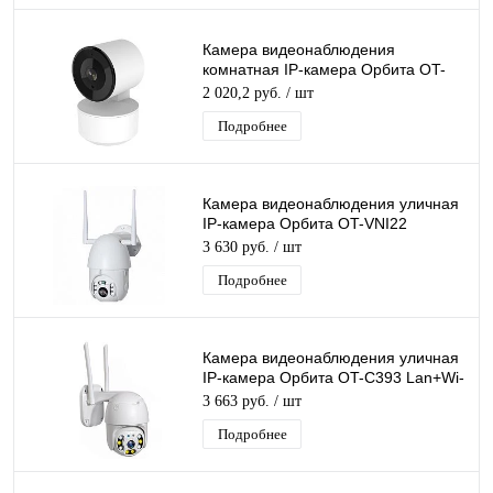
Камера видеонаблюдения
комнатная IP-камера Орбита OT-
VNI64 Lan+Wi-Fi камера 2 Mpix
2 020,2 руб.
/ шт
3,6мм
Подробнее
Камера видеонаблюдения уличная
IP-камера Орбита OT-VNI22
Lan+Wi-Fi камера 2 Mpix 3,6мм для
3 630 руб.
/ шт
дома и др
Подробнее
Камера видеонаблюдения уличная
IP-камера Орбита OT-C393 Lan+Wi-
Fi камера 2 Mpix 3,6мм для дома и
3 663 руб.
/ шт
др
Подробнее