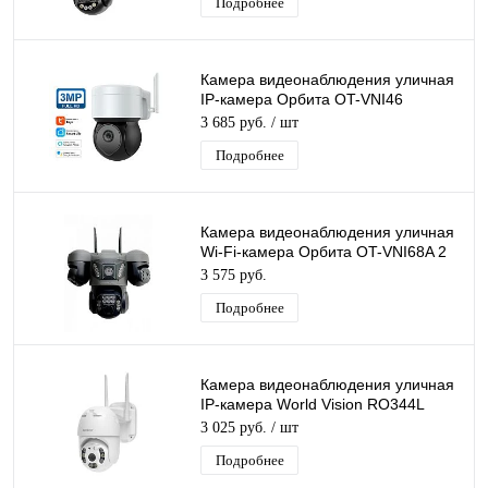
Подробнее
Камера видеонаблюдения уличная
IP-камера Орбита OT-VNI46
Lan+Wi-Fi видеокамера 3 Mpix
3 685 руб.
/ шт
3,6мм
Подробнее
Камера видеонаблюдения уличная
Wi-Fi-камера Орбита OT-VNI68A 2
Mpix 3 HD камеры
3 575 руб.
Подробнее
Камера видеонаблюдения уличная
IP-камера World Vision RO344L
Lan+Wi-Fi камера 3 Mpix 4мм,
3 025 руб.
/ шт
H.265
Подробнее