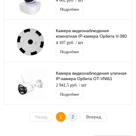
4 662 руб.
/ шт
Подробнее
Камера видеонаблюдения
комнатная IP-камера Орбита V-380
Wi-Fi видеокамера обзор 360° 1,44
4 107 руб.
/ шт
мм H.264
Подробнее
Камера видеонаблюдения уличная
IP-камера Орбита OT-VNI61
Lan+Wi-Fi камера 2 Mpix 3,6мм для
2 941,5 руб.
/ шт
дома и др
Подробнее
Назад
1
2
Вперед