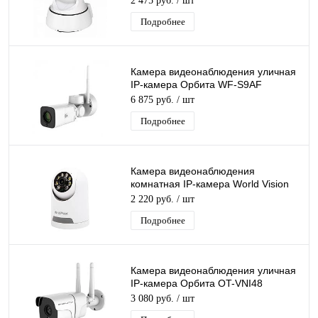
2 475 руб.
/ шт
3,6мм
Подробнее
Камера видеонаблюдения уличная
IP-камера Орбита WF-S9AF
Lan+Wi-Fi камера 2 Mpix 3,6мм для
6 875 руб.
/ шт
дома и др.
Подробнее
Камера видеонаблюдения
комнатная IP-камера World Vision
RI344 Wi-Fi ip камера 3 Mpix 3,6мм
2 220 руб.
/ шт
Подробнее
Камера видеонаблюдения уличная
IP-камера Орбита OT-VNI48
Lan+Wi-Fi камера 2 Mpix 3,6мм для
3 080 руб.
/ шт
дома и др