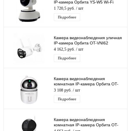
IP-камера Орбита YS-W5 Wi-Fi
камера 1.3 Mpix 3,6мм для дома и
1 720,5 руб.
/ шт
др.
Подробнее
Камера видеонаблюдения уличная
IP-камера Орбита OT-VNI62
Lan+Wi-Fi камера 5 Mpix 3,6мм для
4 162,5 руб.
/ шт
дома и др
Подробнее
Камера видеонаблюдения
комнатная IP-камера Орбита OT-
VNI41(45) IP-Wi-Fi камера 2Mpix
3 108 руб.
/ шт
3,6мм,видеоняня
Подробнее
Камера видеонаблюдения
комнатная IP-камера Орбита OT-
VNI18 Wi-Fi камера 2 Mpix 3,6мм