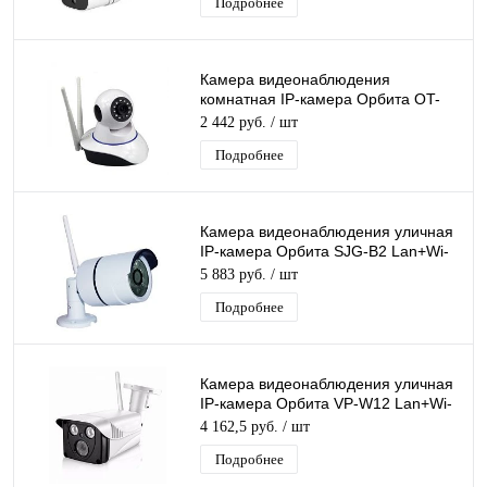
Подробнее
Камера видеонаблюдения
комнатная IP-камера Орбита OT-
VNI16 Lan+Wi-Fi камера 2 Mpix
2 442 руб.
/ шт
3,6мм
Подробнее
Камера видеонаблюдения уличная
IP-камера Орбита SJG-B2 Lan+Wi-
Fi камера 1 Mpix 3,6мм H.264
5 883 руб.
/ шт
Подробнее
Камера видеонаблюдения уличная
IP-камера Орбита VP-W12 Lan+Wi-
Fi камера 2 Mpix 3,6мм для дома и
4 162,5 руб.
/ шт
др.
Подробнее