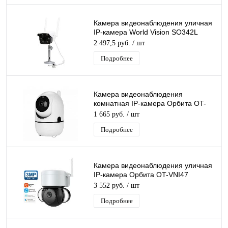
Камера видеонаблюдения уличная
IP-камера World Vision SO342L
Lan+Wi-Fi камера 3 Mpix 4мм
2 497,5 руб.
/ шт
Подробнее
Камера видеонаблюдения
комнатная IP-камера Орбита OT-
VNI20 (С291) Lan+Wi-Fi
1 665 руб.
/ шт
видеокамера 2 Mpix 3,6мм
Подробнее
Камера видеонаблюдения уличная
IP-камера Орбита OT-VNI47
Lan+Wi-Fi камера 3 Mpix 3,6мм для
3 552 руб.
/ шт
дома и др
Подробнее