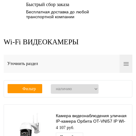
Быстрый сбор заказа
Бесплатная доставка до любой
транспортной компании
Wi-Fi ВИДЕОКАМЕРЫ
Уточнить раздел
Фильтр
Камера видеонаблюдения уличная
IP-камера Орбита OT-VNI57 IP WI-
FI камера 4 Mpix две линзы
4 107 руб.
2.8/12мм