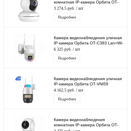
комнатная IP-камера Орбита OT-
VNI19 (VP-W9) Wi-Fi камера 2 Mpix
3 274,5 руб.
/ шт
3,6мм
Подробнее
Камера видеонаблюдения уличная
IP-камера Орбита OT-C383 Lan+Wi-
Fi камера 2 Mpix 3,6мм для дома и
6 325 руб.
/ шт
др
Подробнее
Камера видеонаблюдения уличная
IP-камера Орбита OT-VNI59
Lan+Wi-Fi камера 3 Mpix 3,6мм для
4 162,5 руб.
/ шт
дома и др
Подробнее
Камера видеонаблюдения
комнатная IP-камера Орбита OT-
VNI21 белая Wi-Fi ip камера 2 Mpix