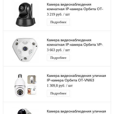
Камера видеонаблюдения
комнатная IP-камера Орбита OT-
VNI21 черная Wi-Fi камера 2 Mpix
3 219 руб.
/ шт
3,6мм
Подробнее
Камера видеонаблюдения
комнатная IP-камера Орбита VP-
CVR360 Wi-Fi камера 1,3 Mpix
3 663 руб.
/ шт
1,44мм
Подробнее
Камера видеонаблюдения уличная
IP-камера Орбита OT-VNI63
Lan+Wi-Fi камера 2 Mpix, 3,6 мм,
1 309,8 руб.
/ шт
Цоколь E27
Подробнее
Камера видеонаблюдения уличная