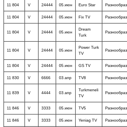
11 804
V
24444
05.июн
Euro Star
Разнообра
11 804
V
24444
05.июн
Fix TV
Разнообра
Dream
11 804
V
24444
05.июн
Разнообра
Turk
Power Turk
11 804
V
24444
05.июн
Разнообра
TV
11 804
V
24444
05.июн
GS TV
Разнообра
11 830
V
6666
03.апр
TV8
Разнообра
Turkmeneli
11 839
V
4444
03.апр
Разнообра
TV
11 846
V
3333
05.июн
TV5
Разнообра
11 846
V
3333
05.июн
Yeniag TV
Разнообра