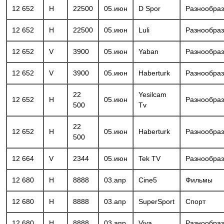
12 652
H
22500
05.июн
D Spor
Разнообра
12 652
H
22500
05.июн
Luli
Разнообра
12 652
V
3900
05.июн
Yaban
Разнообра
12 652
V
3900
05.июн
Haberturk
Разнообра
22
Yesilcam
12 652
H
05.июн
Разнообра
500
Tv
22
12 652
H
05.июн
Haberturk
Разнообра
500
12 664
V
2344
05.июн
Tek TV
Разнообра
12 680
H
8888
03.апр
Cine5
Фильмы
12 680
H
8888
03.апр
SuperSport
Спорт
12 680
H
8888
03.апр
Viva
Разнообра