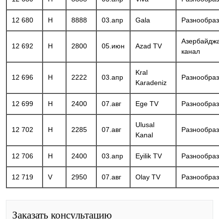
12 680
H
8888
03.апр
Gala
Разнообра
Азербайдж
12 692
H
2800
05.июн
Azad TV
канал
Kral
12 696
H
2222
03.апр
Разнообра
Karadeniz
12 699
H
2400
07.авг
Ege TV
Разнообра
Ulusal
12 702
H
2285
07.авг
Разнообра
Kanal
12 706
H
2400
03.апр
Eyilik TV
Разнообра
12 719
V
2950
07.авг
Olay TV
Разнообра
Заказать консультацию