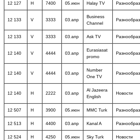
12 127
H
7400
05.июн
Halay TV
Разнообра
Business
12 133
V
3333
03.апр
Разнообра
Channel
12 133
V
3333
03.апр
Ask TV
Разнообра
Eurasiasat
12 140
V
4444
03.апр
Разнообра
promo
Number
12 140
V
4444
03.апр
Разнообра
One TV
Al Jazeera
12 140
H
2222
03.апр
Новости
English
12 507
H
3900
05.июн
MMC Turk
Разнообра
12 513
H
4400
03.апр
Kanal A
Разнообра
12 524
H
4250
05.июн
Sky Turk
Новости