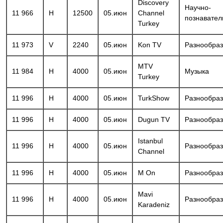
Discovery
Научно-
11 966
H
12500
05.июн
Channel
познавате
Turkey
11 973
V
2240
05.июн
Kon TV
Разнообра
MTV
11 984
H
4000
05.июн
Музыка
Turkey
11 996
H
4000
05.июн
TurkShow
Разнообра
11 996
H
4000
05.июн
Dugun TV
Разнообра
Istanbul
11 996
H
4000
05.июн
Разнообра
Channel
11 996
H
4000
05.июн
M On
Разнообра
Mavi
11 996
H
4000
05.июн
Разнообра
Karadeniz