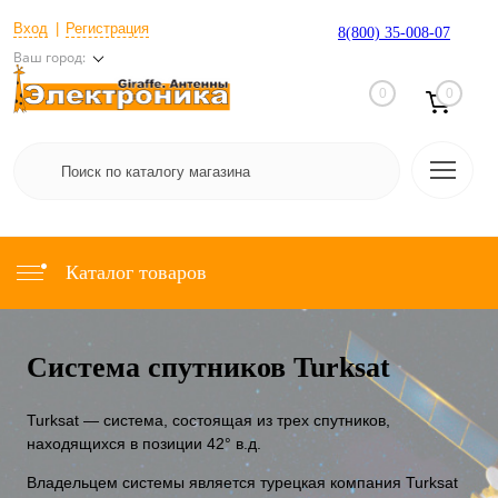
Вход
Регистрация
8(800) 35-008-07
Ваш город:
0
0
Каталог товаров
Система спутников Turksat
Turksat — система, состоящая из трех спутников,
находящихся в позиции 42° в.д.
Владельцем системы является турецкая компания Turksat