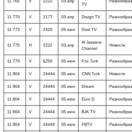
11 765
V
2222
03.апр
Разнообра
TV
11 770
V
2177
03.апр
Dozgn TV
Разнообра
11 773
V
2420
05.июн
Dost TV
Разнообра
Al Jazeera
11 775
H
2222
03.апр
Новости
Channel
11 779
V
6250
05.июн
Fox Turk
Разнообра
11 804
V
24444
05.июн
CNN Turk
Новости
11 804
V
24444
05.июн
Dream
Разнообра
11 804
V
24444
05.июн
Euro D
Разнообра
11 804
V
24444
05.июн
BJK TV
Разнообра
11 804
V
24444
05.июн
FBTV
Разнообра