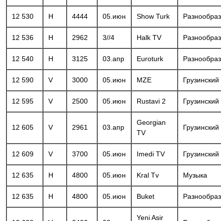
12 530
H
4444
05.июн
Show Turk
Разнообра
12 536
H
2962
3//4
Halk TV
Разнообра
12 540
H
3125
03.апр
Euroturk
Разнообра
12 590
V
3000
05.июн
MZE
Грузинский
12 595
V
2500
05.июн
Rustavi 2
Грузинский
Georgian
12 605
V
2961
03.апр
Грузинский
TV
12 609
V
3700
05.июн
Imedi TV
Грузинский
12 635
H
4800
05.июн
Kral Tv
Музыка
12 635
H
4800
05.июн
Buket
Разнообра
Yeni Asir