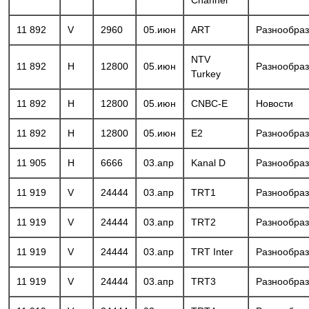
11 892
V
2960
05.июн
ART
Разнообра
NTV
11 892
H
12800
05.июн
Разнообра
Turkey
11 892
H
12800
05.июн
CNBC-E
Новости
11 892
H
12800
05.июн
E2
Разнообра
11 905
H
6666
03.апр
Kanal D
Разнообра
11 919
V
24444
03.апр
TRT1
Разнообра
11 919
V
24444
03.апр
TRT2
Разнообра
11 919
V
24444
03.апр
TRT Inter
Разнообра
11 919
V
24444
03.апр
TRT3
Разнообра