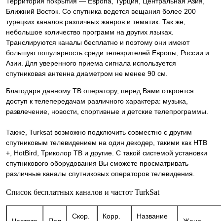
Территория покрытия — Европа, Турция, Центральная Азия,
Ближний Восток. Со спутника ведется вещания более 200
турецких каналов различных жанров и тематик. Так же,
небольшое количество программ на других языках.
Транслируются каналы бесплатно и поэтому они имеют
большую популярность среди телезрителей Европы, России и
Азии. Для уверенного приема сигнала используется
спутниковая антенна диаметром не менее 90 см.
Благодаря данному ТВ оператору, перед Вами откроется
доступ к телепередачам различного характера: музыка,
развлечение, новости, спортивные и детские телепрограммы.
Также, Turksat возможно подключить совместно с другим
спутниковым телевидением на один декодер, такими как НТВ
+, HotBird, Триколор ТВ и другие. С такой системой установки
спутникового оборудования Вы сможете просматривать
различные каналы спутниковых операторов телевидения.
Список бесплатных каналов и частот TurkSat
Скор.
Корр.
Название
Частота
Пол
Жанр