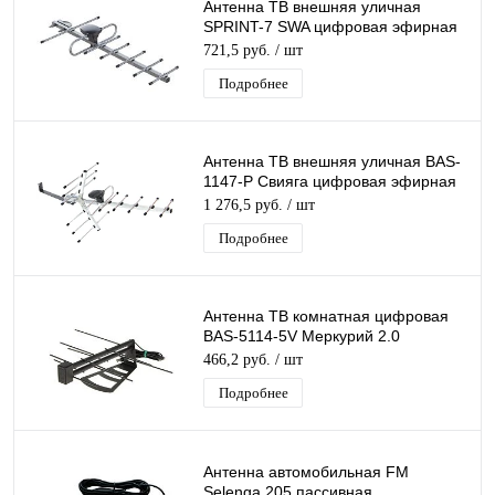
Антенна ТВ внешняя уличная
SPRINT-7 SWA цифровая эфирная
для DVB-T2 телевидения Рэмо
721,5 руб.
/ шт
BAS-1161-SWA
Подробнее
Антенна ТВ внешняя уличная BAS-
1147-Р Свияга цифровая эфирная
для DVB-T2 телевидения наружная
1 276,5 руб.
/ шт
Рэмо
Подробнее
Антенна ТВ комнатная цифровая
BAS-5114-5V Меркурий 2.0
эфирная для DVB-T2 телевидения
466,2 руб.
/ шт
Подробнее
Антенна автомобильная FM
Selenga 205 пассивная