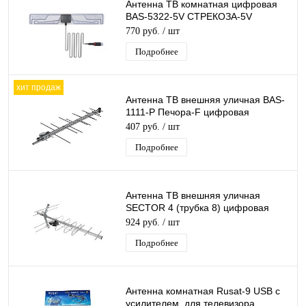
Антенна ТВ комнатная цифровая
BAS-5322-5V СТРЕКОЗА-5V
эфирная для DVB-T2 телевидения
770 руб.
/ шт
Рэмо
Подробнее
хит продаж
Антенна ТВ внешняя уличная BAS-
1111-Р Печора-F цифровая
эфирная для DVB-T2 телевидения
407 руб.
/ шт
Рэмо
Подробнее
Антенна ТВ внешняя уличная
SECTOR 4 (трубка 8) цифровая
эфирная для DVB-T2 телевидения
924 руб.
/ шт
Electronics
Подробнее
Антенна комнатная Rusat-9 USB с
усилителем. для телевизора.