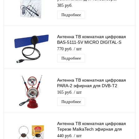
активная. для дома. для дачи
385 руб.
Подробнее
Антенна ТВ комнатная цифровая
BAS-5111-5V MICRO DIGITAL-S
эфирная для DVB-T2 телевидения
770 руб.
/ шт
Рэмо
Подробнее
Антенна ТВ комнатная цифровая
PARA-2 эфирная для DVB-T2
телевидения
165 руб.
/ шт
Подробнее
Антенна ТВ комнатная цифровая
Терезе MalkaTech эфирная для
DVB-T2 телевидения
440 руб.
/ шт