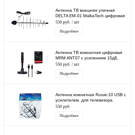
Антенна ТВ внешняя уличная
DELTA EM-01 MalkaTech цифровая
эфирная для DVB-T2 ТВ наружная
550 руб.
/ шт
Подробнее
Антенна ТВ комнатная цифровая
MRM ANT07 с усилением 15дБ,
эфирная для DVB-T2 телевидения
550 руб.
/ шт
Подробнее
Антенна комнатная Rusat-10 USB с
усилителем. для телевизора.
активная. для дома. для дачи
550 руб.
Подробнее