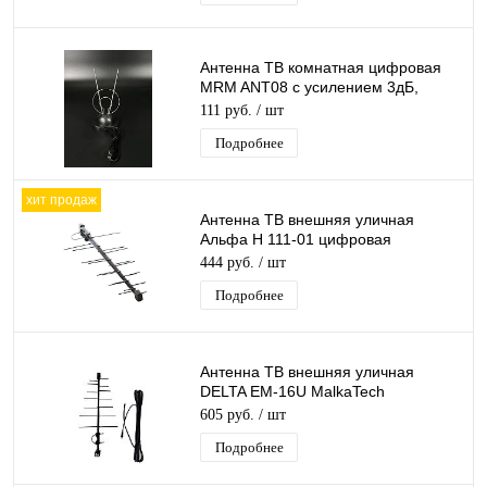
Антенна ТВ комнатная цифровая
MRM ANT08 с усилением 3дБ,
эфирная для DVB-T2 телевидения
111 руб.
/ шт
Подробнее
хит продаж
Антенна ТВ внешняя уличная
Альфа Н 111-01 цифровая
эфирная для DVB-T2 телевидения
444 руб.
/ шт
наружная
Подробнее
Антенна ТВ внешняя уличная
DELTA EM-16U MalkaTech
цифровая эфирная для DVB-T2 ТВ
605 руб.
/ шт
наружная
Подробнее