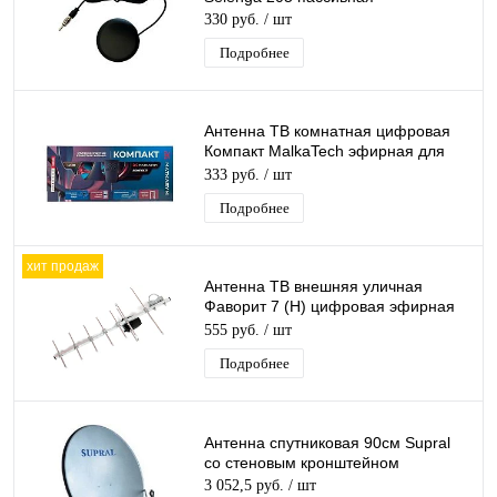
330 руб.
/ шт
Подробнее
Антенна ТВ комнатная цифровая
Компакт MalkaTech эфирная для
DVB-T2 телевидения
333 руб.
/ шт
Подробнее
хит продаж
Антенна ТВ внешняя уличная
Фаворит 7 (Н) цифровая эфирная
для DVB-T2 телевидения наружная
555 руб.
/ шт
Подробнее
Антенна спутниковая 90см Supral
со стеновым кронштейном
3 052,5 руб.
/ шт