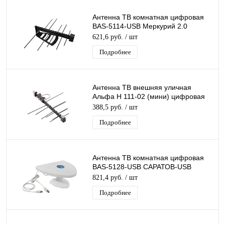
Антенна ТВ комнатная цифровая
BAS-5114-USB Меркурий 2.0
эфирная для DVB-T2 телевидения
621,6 руб.
/ шт
Подробнее
Антенна ТВ внешняя уличная
Альфа Н 111-02 (мини) цифровая
эфирная для DVB-T2 телевидения
388,5 руб.
/ шт
наружная
Подробнее
Антенна ТВ комнатная цифровая
BAS-5128-USB САРАТОВ-USB
эфирная для DVB-T2 телевидения
821,4 руб.
/ шт
Рэмо
Подробнее