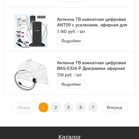
Антенна ТВ комнатная цифровая
ANT09 с усилением, эфирная для
DVB-T2 телевидения
1 045 руб.
/ шт
Подробнее
Антенна ТВ комнатная цифровая
BAS-5324-P Диаграмма эфирная
для DVB-T2 телевидения Рэмо
550 руб.
/ шт
Подробнее
Назад
1
2
3
4
7
Вперед
Каталог