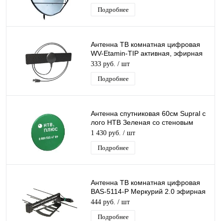
Подробнее
Антенна ТВ комнатная цифровая
WV-Etamin-TIP активная, эфирная
для DVB-T2 телевидения
333 руб.
/ шт
Подробнее
Антенна спутниковая 60см Supral с
лого НТВ Зеленая со стеновым
кронштейном
1 430 руб.
/ шт
Подробнее
Антенна ТВ комнатная цифровая
BAS-5114-P Меркурий 2.0 эфирная
для DVB-T2 телевидения
444 руб.
/ шт
Подробнее