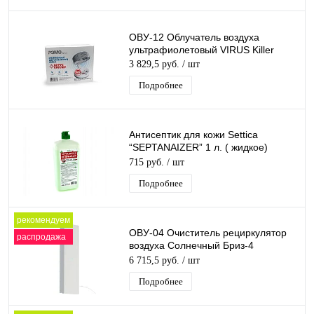
ОВУ-12 Облучатель воздуха
ультрафиолетовый VIRUS Killer
3 829,5 руб.
/ шт
Подробнее
Антисептик для кожи Settica
“SEPTANAIZER” 1 л. ( жидкое)
противовирусный. Еврофлакон под
715 руб.
/ шт
дозатор
Подробнее
рекомендуем
ОВУ-04 Очиститель рециркулятор
распродажа
воздуха Солнечный Бриз-4
Ультрафиолетовый
6 715,5 руб.
/ шт
противовирусный Бактерицидн
Подробнее