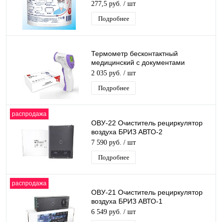
одноразовые индивидуальные
277,5 руб.
/ шт
барьерные №50
Подробнее
Термометр бесконтактный
медицинский с документами
инфракрасный F01
2 035 руб.
/ шт
Подробнее
распродажа
ОВУ-22 Очиститель рециркулятор
воздуха БРИЗ АВТО-2
Ультрафиолетовый Бактерицидный
7 590 руб.
/ шт
для общ. трансп
Подробнее
распродажа
ОВУ-21 Очиститель рециркулятор
воздуха БРИЗ АВТО-1
Ультрафиолетовый Бактерицидный
6 549 руб.
/ шт
для автомобиля