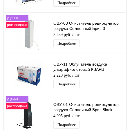
Подробнее
уценка
ОВУ-03 Очиститель рециркулятор
распродажа
воздуха Солнечный Бриз-3
Ультрафиолетовый
5 439 руб.
/ шт
противовирусный Бактерицидн
Подробнее
ОВУ-11 Облучатель воздуха
ультрафиолетовый КВАРЦ
2 220 руб.
/ шт
Подробнее
уценка
ОВУ-01 Очиститель рециркулятор
распродажа
воздуха Солнечный Бриз Black
Edition Ультрафиолетовый
4 995 руб.
/ шт
Бактерицидный
Подробнее