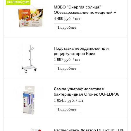
рекомендуем
МВБО "Энергия солнца"
Обеззараживание помещений +
мини-солярий (2 в 1)
4 400 руб.
/ шт
Подробнее
Подставка передвижная для
рециркуляторов Бриз
1 887 руб.
/ шт
Подробнее
Лампа ультрафиолетовая
бактерицидная Огонек OG-LDP06
дезинфекция (3Вт)
1 054,5 руб.
/ шт
Подробнее
Распылитель Дозатор OLD-33B LUX