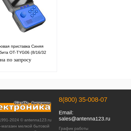
ик
сравнению
клик
сравнению
В избранное
Под заказ
В избранное
Под заказ
ровая приставка Синяя
бита OT-TYG06 (8/16/32
на по запросу
Запросить цену
Купить в 1
К
8(800) 35-008-07
ик
сравнению
Email:
В избранное
Под заказ
sales@antenna123.ru
 1991-2024 © antenna123.ru
т-магазин мелкой бытовой
График работы