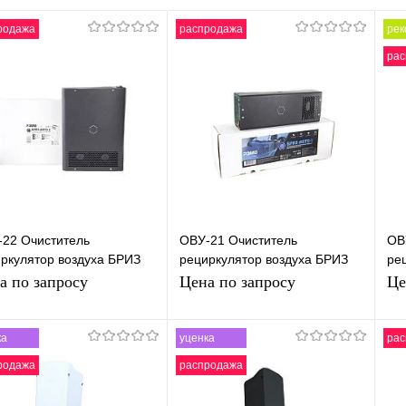
родажа
распродажа
рек
рас
22 Очиститель
ОВУ-21 Очиститель
ОВ
ркулятор воздуха БРИЗ
рециркулятор воздуха БРИЗ
ре
О-2 Ультрафиолетовый
АВТО-1 Ультрафиолетовый
Со
а по запросу
Цена по запросу
Це
ерицидный для общ.
Бактерицидный для
Ул
сп
автомобиля
пр
Ба
ка
уценка
рас
Запросить цену
Запросить цену
родажа
распродажа
упить в 1
К
Купить в 1
К