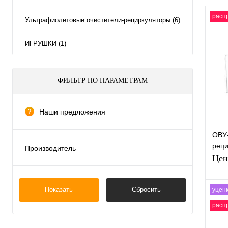
расп
Ультрафиолетовые очистители-рециркуляторы (6)
ИГРУШКИ (1)
ФИЛЬТР ПО ПАРАМЕТРАМ
Наши предложения
распродажа
ОВУ-
рекомендуем
реци
Производитель
уценка
АВТ
Цен
Китай
Бакт
Россия
тран
Показать
Сбросить
уцен
расп
К