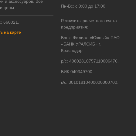
ки и аксессуаров. Все
Пн-Вс: с 9:00 до 17:00
щищены.
Реквизиты расчетного счета
: 660021,
предприятия:
ь на карте
Банк: Филиал «Южный» ПАО
«БАНК УРАЛСИБ» г.
Краснодар
р/с: 40802810757110006476.
БИК 040349700.
к/с: 30101810400000000700.