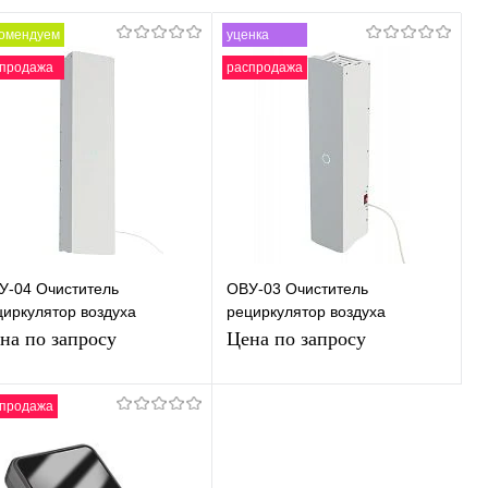
омендуем
уценка
продажа
распродажа
У-04 Очиститель
ОВУ-03 Очиститель
циркулятор воздуха
рециркулятор воздуха
лнечный Бриз-4
Солнечный Бриз-3
на по запросу
Цена по запросу
ьтрафиолетовый
Ультрафиолетовый
отивовирусный
противовирусный
ктерицидн
Бактерицидн
продажа
Запросить цену
Запросить цену
Купить в 1
К
Купить в 1
К