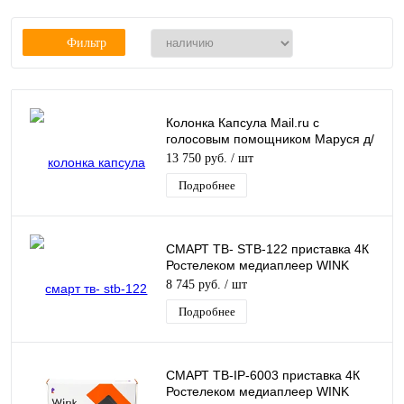
Фильтр
Колонка Капсула Mail.ru с
голосовым помощником Маруся д/
управления WINK система
13 750 руб.
/ шт
мониторинга объектов
Подробнее
СМАРТ ТВ- STB-122 приставка 4К
Ростелеком медиаплеер WINK
Sercomm STB 122A
8 745 руб.
/ шт
Подробнее
СМАРТ ТВ-IP-6003 приставка 4К
Ростелеком медиаплеер WINK