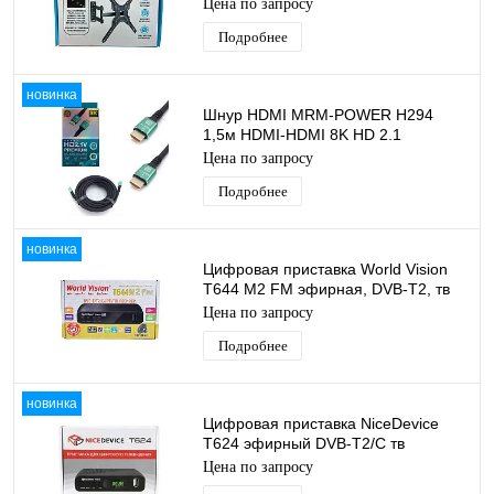
поворотный для ТВ/Монитора до
Цена по запросу
30 кг
Подробнее
новинка
Шнур HDMI MRM-POWER H294
1,5м HDMI-HDMI 8K HD 2.1
силиконовый
Цена по запросу
Подробнее
новинка
Цифровая приставка World Vision
T644 M2 FM эфирная, DVB-T2, тв
бесплатно, тюнер, ресивер,
Цена по запросу
приемник
Подробнее
новинка
Цифровая приставка NiceDevice
T624 эфирный DVB-T2/C тв
приставка бесплатное тв тюнер
Цена по запросу
медиаплеер