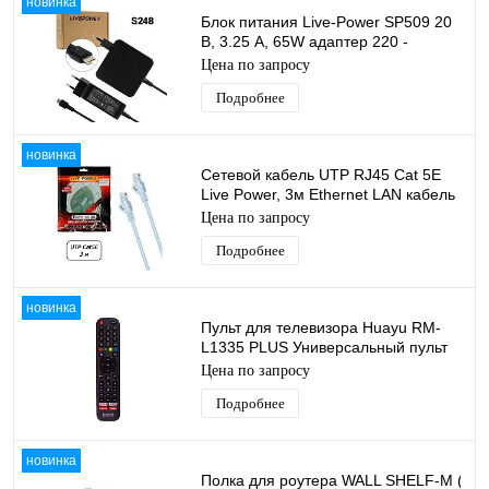
новинка
Блок питания Live-Power SP509 20
В, 3.25 A, 65W адаптер 220 -
20V/3.25A, шнур 1,8 м, штекер
Цена по запросу
Type-C
Подробнее
новинка
Сетевой кабель UTP RJ45 Cat 5E
Live Power, 3м Ethernet LAN кабель
патчкорд 8-жильный шнур RJ45-
Цена по запросу
RJ45
Подробнее
новинка
Пульт для телевизора Huayu RM-
L1335 PLUS Универсальный пульт
ду для тв Hisense
Цена по запросу
Подробнее
новинка
Полка для роутера WALL SHELF-M (BA