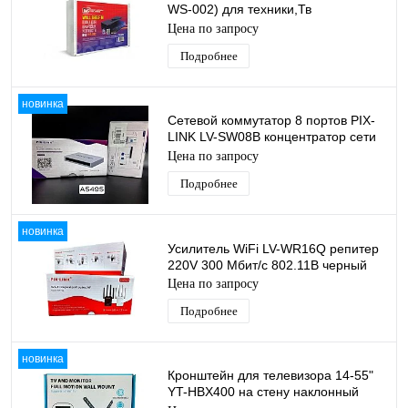
WS-002) для техники,Тв
ресиверов,Маршрутизаторов,приставок
Цена по запросу
Подробнее
новинка
Сетевой коммутатор 8 портов PIX-
LINK LV-SW08B концентратор сети
Гигабитный, скорость свыше 1000
Цена по запросу
Mbps
Подробнее
новинка
Усилитель WiFi LV-WR16Q репитер
220V 300 Мбит/с 802.11B черный
Цена по запросу
Подробнее
новинка
Кронштейн для телевизора 14-55"
YT-HBX400 на стену наклонный