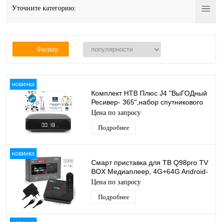
Уточните категорию:
Фильтр
новинка
Комплект НТВ Плюс J4 "ВыГОДный
Ресивер- 365",набор спутникового
тв для просмотра каналов 1 год
Цена по запросу
Подробнее
новинка
Смарт приставка для ТВ Q98pro TV
BOX Медиаплеер, 4G+64G Android-
приставка цифровая для
Цена по запросу
телевизора
Подробнее