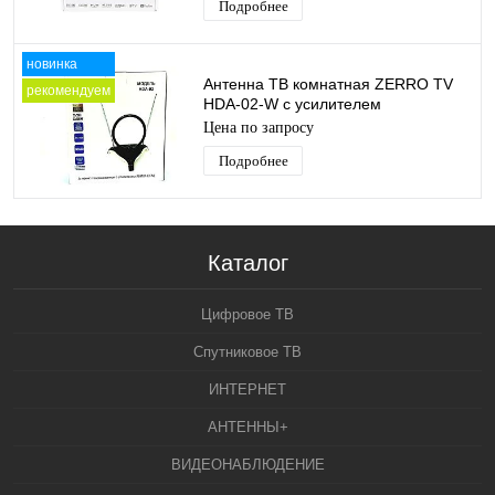
Подробнее
новинка
Антенна ТВ комнатная ZERRO TV
рекомендуем
HDA-02-W с усилителем
телевизионная, активная, для
Цена по запросу
дома. для дачи
Подробнее
Каталог
Цифровое ТВ
Спутниковое ТВ
ИНТЕРНЕТ
АНТЕННЫ+
ВИДЕОНАБЛЮДЕНИЕ