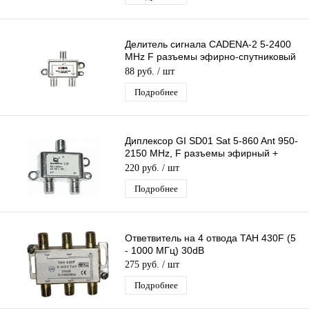
Делитель сигнала CADENA-2 5-2400
MHz F разъемы эфирно-спутниковый
без прохода питания 1 вх 2 вых
88 руб.
/ шт
Подробнее
Диплексор GI SD01 Sat 5-860 Ant 950-
2150 MHz, F разъемы эфирный +
спутниковый с проходом питания 2х1
220 руб.
/ шт
Подробнее
Ответвитель на 4 отвода TAH 430F (5
- 1000 МГц) 30dB
275 руб.
/ шт
Подробнее