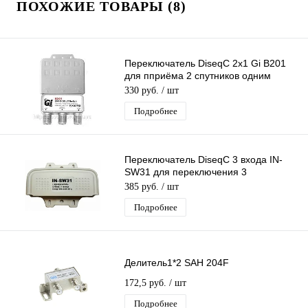
ПОХОЖИЕ ТОВАРЫ (8)
Переключатель DiseqC 2х1 Gi B201
для пприёма 2 спутников одним
ресивером (приставкой )с кожухом
330 руб.
/ шт
Подробнее
Переключатель DiseqC 3 входа IN-
SW31 для переключения 3
конвертеров одним ресивером
385 руб.
/ шт
(приставкой)
Подробнее
Делитель1*2 SAH 204F
172,5 руб.
/ шт
Подробнее