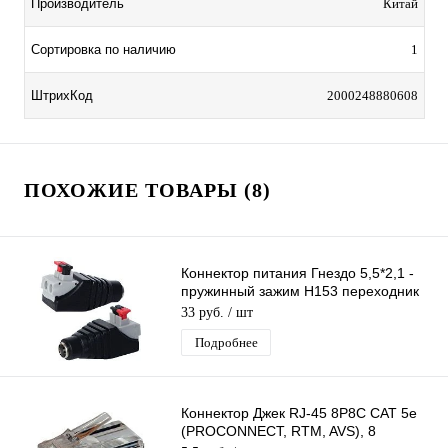
Производитель
Китай
Сортировка по наличию
1
ШтрихКод
2000248880608
ПОХОЖИЕ ТОВАРЫ (8)
Коннектор питания Гнездо 5,5*2,1 -
пружинный зажим H153 переходник
разъем мама DC 2.1х5.5
33 руб.
/ шт
Подробнее
Коннектор Джек RJ-45 8P8C CAT 5e
(PROCONNECT, RTM, AVS), 8