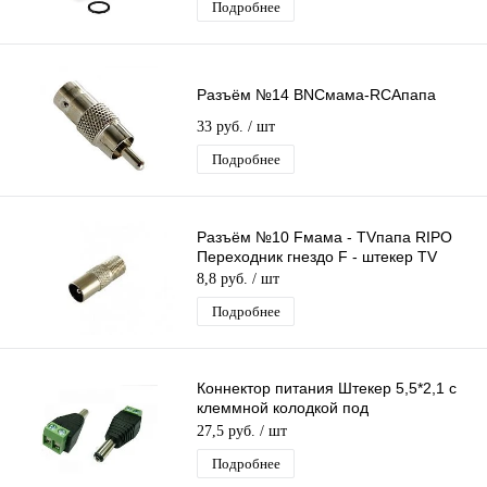
Подробнее
Разъём №14 BNCмама-RCAпапа
33 руб.
/ шт
Подробнее
Разъём №10 Fмама - TVпапа RIPO
Переходник гнездо F - штекер TV
8,8 руб.
/ шт
Подробнее
Коннектор питания Штекер 5,5*2,1 с
клеммной колодкой под
винт,переходник разъем питания
27,5 руб.
/ шт
папа 2.1х5.5
Подробнее