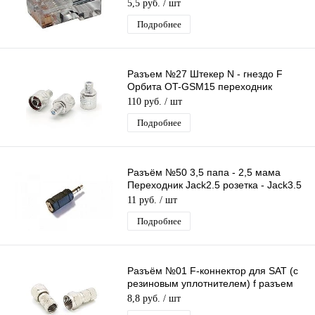
универсальных ножей 1 ШТ.
5,5 руб.
/ шт
Подробнее
Разъем №27 Штекер N - гнездо F
Орбита OT-GSM15 переходник
коннектор GSM (N male/F female)
110 руб.
/ шт
Подробнее
Разъём №50 3,5 папа - 2,5 мама
Переходник Jack2.5 розетка - Jack3.5
вилка, стерео
11 руб.
/ шт
Подробнее
Разъём №01 F-коннектор для SAT (с
резиновым уплотнителем) f разъем
OT-AVT13 (TD-005) (TS-005)
8,8 руб.
/ шт