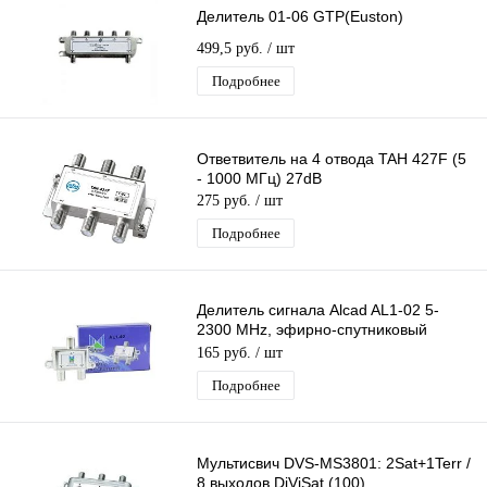
Делитель 01-06 GTP(Euston)
499,5 руб.
/ шт
Подробнее
Ответвитель на 4 отвода TAH 427F (5
- 1000 МГц) 27dB
275 руб.
/ шт
Подробнее
Делитель сигнала Alcad AL1-02 5-
2300 MHz, эфирно-спутниковый
делитель сигнала тв на 2 F-выхода
165 руб.
/ шт
Подробнее
Мультисвич DVS-MS3801: 2Sat+1Terr /
8 выходов DiViSat (100)