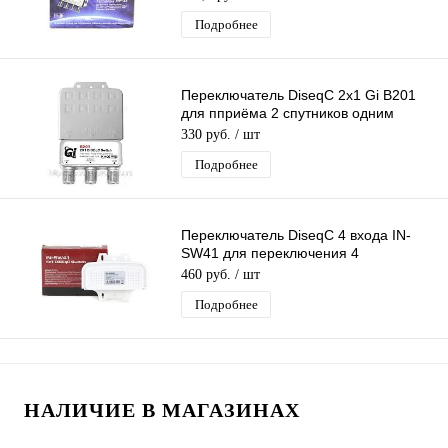
Подробнее
Переключатель DiseqC 2х1 Gi B201
для пприёма 2 спутников одним
ресивером (приставкой )с кожухом
330 руб.
/ шт
Подробнее
Переключатель DiseqC 4 входа IN-
SW41 для переключения 4
конвертеров одним ресивером
460 руб.
/ шт
(приставкой)
Подробнее
НАЛИЧИЕ В МАГАЗИНАХ