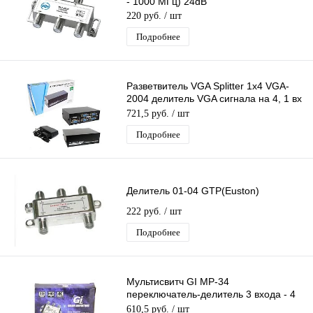
- 1000 МГц) 24dB
220 руб.
/ шт
Подробнее
Разветвитель VGA Splitter 1x4 VGA-
2004 делитель VGA сигнала на 4, 1 вх
- 4 вых, 4Port (black)
721,5 руб.
/ шт
Подробнее
Делитель 01-04 GTP(Euston)
222 руб.
/ шт
Подробнее
Мультисвитч GI MP-34
переключатель-делитель 3 входа - 4
выходов
610,5 руб.
/ шт