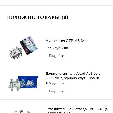
ПОХОЖИЕ ТОВАРЫ (8)
Мультисвич GTP-MS-34
632,5 руб.
/ шт
Подробнее
Делитель сигнала Alcad AL1-03 5-
2300 MHz, эфирно-спутниковый
делитель сигнала тв на 3 F-выхода
165 руб.
/ шт
Подробнее
Ответвитель на 3 отвода TAH 324F (5