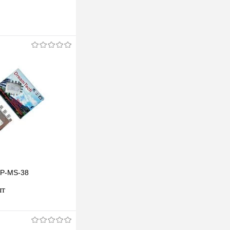
TP-MS-38
шт
В корзину