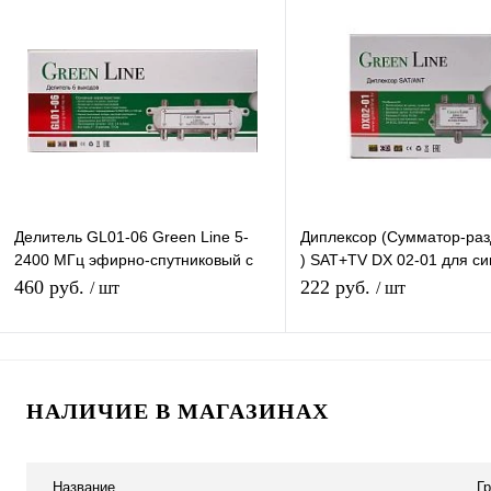
Купить в 1 клик
К сравнению
Купить в 1 клик
К с
В избранное
Под заказ
В избранное
Под
Делитель GL01-06 Green Line 5-
Диплексор (Сумматор-раз
2400 МГц эфирно-спутниковый с
) SAT+TV DX 02-01 для си
проходом питания 1х6
спутникового и эфирного 
460 руб.
222 руб.
/ шт
/ шт
Подписаться
В корзину
НАЛИЧИЕ В МАГАЗИНАХ
Купить в 1 клик
К сравнению
Купить в 1 клик
К с
В избранное
Под заказ
В избранное
В н
Название
Г