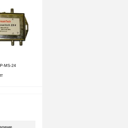
клик
К сравнению
В наличии
TP-MS-24
шт
одписаться
клик
К сравнению
Под заказ
аличие