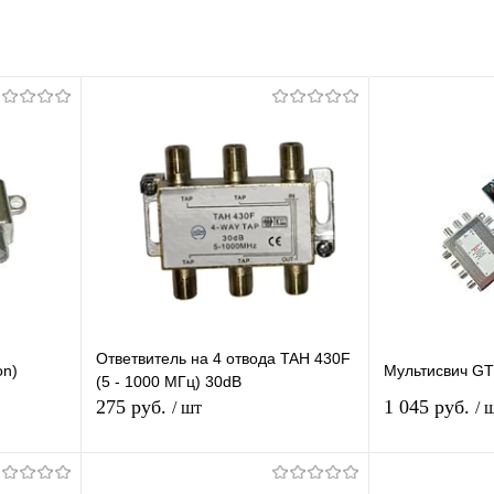
Ответвитель на 4 отвода TAH 430F
on)
Мультисвич G
(5 - 1000 МГц) 30dB
275 руб.
1 045 руб.
/ шт
/ 
я
В корзину