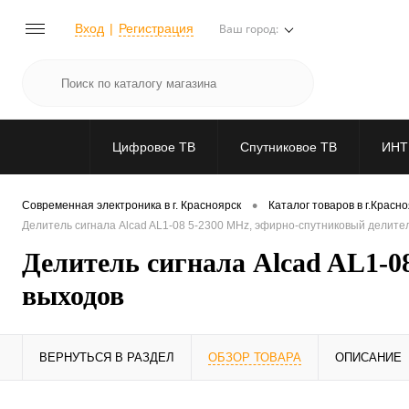
Вход
Регистрация
Ваш город:
Цифровое ТВ
Спутниковое ТВ
ИНТ
•
Современная электроника в г. Красноярск
Каталог товаров в г.Красн
Делитель сигнала Alcad AL1-08 5-2300 MHz, эфирно-спутниковый делител
Делитель сигнала Alcad AL1-0
выходов
ВЕРНУТЬСЯ В РАЗДЕЛ
ОБЗОР ТОВАРА
ОПИСАНИЕ