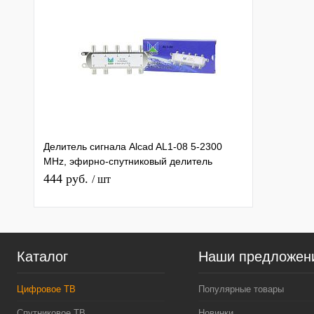
Делитель сигнала Alcad AL1-08 5-2300
MHz, эфирно-спутниковый делитель
сигнала тв на 8 F-выходов
444 руб.
/ шт
Каталог
Наши предложен
Цифровое ТВ
Популярные товары
Спутниковое ТВ
Новинки