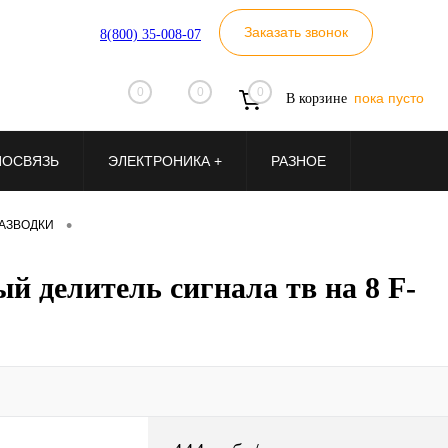
Заказать звонок
8(800) 35-008-07
0
0
0
пока пусто
В корзине
ИОСВЯЗЬ
ЭЛЕКТРОНИКА +
РАЗНОЕ
•
АЗВОДКИ
й делитель сигнала тв на 8 F-