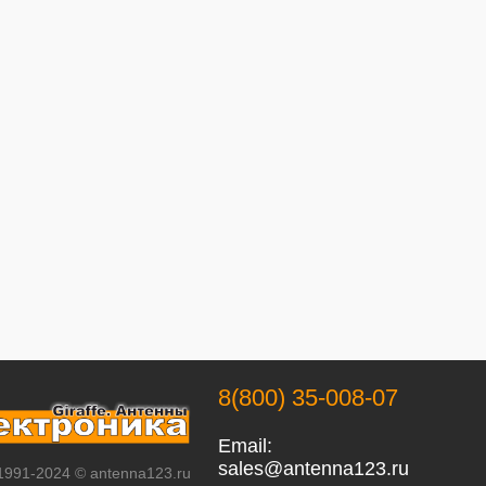
8(800) 35-008-07
Email:
sales@antenna123.ru
 1991-2024 © antenna123.ru