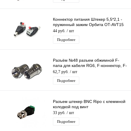
Коннектор питания Штекер 5,5*2,1 -
пружинный зажим Орбита OT-AVT15
переходник разъем папа DC 2.1х5.5
44 руб.
/ шт
Подробнее
Разъём №48 разъем обжимной F-
папа для кабеля RG6, F-коннектор, F-
штекер
62,7 руб.
/ шт
Подробнее
Разъем штекер BNC Ripo с клеммной
колодкой под винт
33 руб.
/ шт
Подробнее