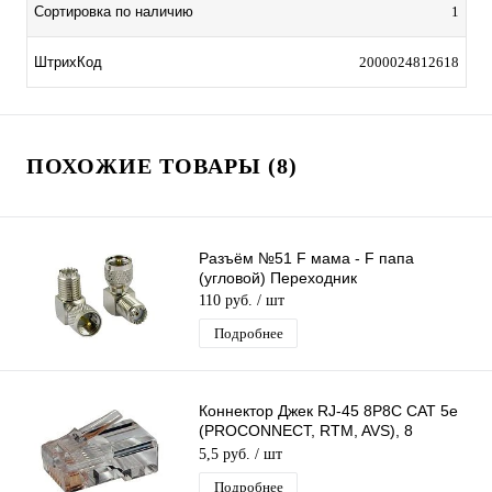
Сортировка по наличию
1
ШтрихКод
2000024812618
ПОХОЖИЕ ТОВАРЫ (8)
Разъём №51 F мама - F папа
(угловой) Переходник
110 руб.
/ шт
Подробнее
Коннектор Джек RJ-45 8P8C CAT 5e
(PROCONNECT, RTM, AVS), 8
универсальных ножей 1 ШТ.
5,5 руб.
/ шт
Подробнее