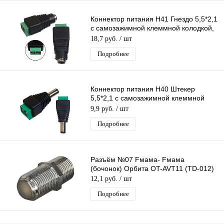
Коннектор питания H41 Гнездо 5,5*2,1
с самозажимной клеммной колодкой,
разъем, гнездо питания
18,7 руб.
/ шт
Подробнее
Коннектор питания H40 Штекер
5,5*2,1 с самозажимной клеммной
колодкой, разъем, штекер питания
9,9 руб.
/ шт
Подробнее
Разъём №07 Fмама- Fмама
(бочонок) Орбита OT-AVT11 (TD-012)
12,1 руб.
/ шт
Подробнее