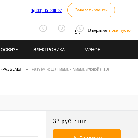
Заказать звонок
8(800) 35-008-07
0
0
0
пока пусто
В корзине
ИОСВЯЗЬ
ЭЛЕКТРОНИКА +
РАЗНОЕ
•
 (РАЗЪЁМЫ)
Разъём №11а Fмама -TVмама угловой (F10)
33 руб.
/ шт
0