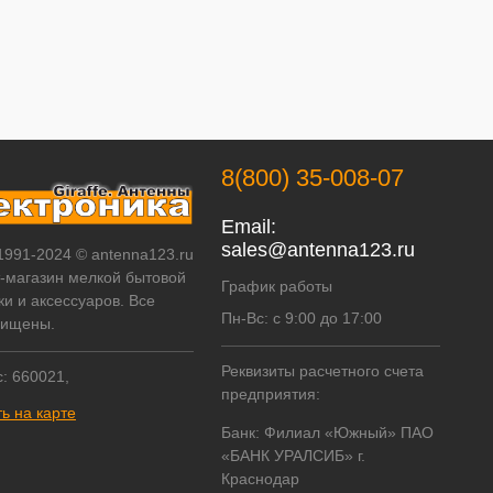
8(800) 35-008-07
Email:
sales@antenna123.ru
 1991-2024 © antenna123.ru
т-магазин мелкой бытовой
График работы
ки и аксессуаров. Все
Пн-Вс: с 9:00 до 17:00
щищены.
Реквизиты расчетного счета
: 660021,
предприятия:
ь на карте
Банк: Филиал «Южный» ПАО
«БАНК УРАЛСИБ» г.
Краснодар