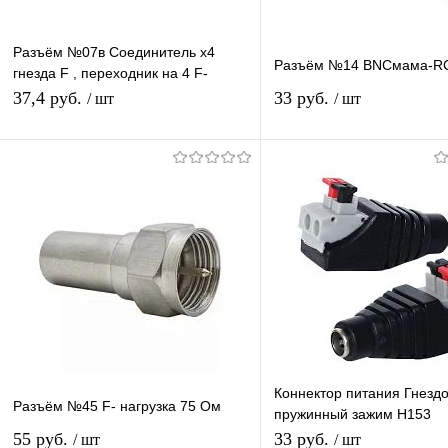
Разъём №07в Соединитель x4
Разъём №14 BNCмама-R
гнезда F , переходник на 4 F-
гнезда (крестовая бочка) F20
37,4 руб.
33 руб.
/ шт
/ шт
В корзину
В корзину
Купить в 1 клик
К сравнению
Купить в 1 клик
К с
В избранное
В наличии
В избранное
В н
Коннектор питания Гнездо 
Разъём №45 F- нагрузка 75 Ом
пружинный зажим H153
переходник разъем мама
55 руб.
33 руб.
/ шт
/ шт