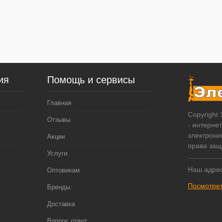
ия
Помощь и сервисы
Главная
Copyright
Отзывы
- интерне
электрони
Акции
права за
Услуги
Наш адрес
Оптовикам
Посмотрет
Бренды
Доставка
Вопрос ответ