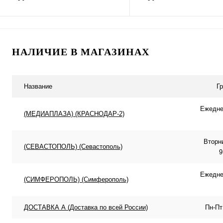
2.1х5.5
В корзину
В корзину
НАЛИЧИЕ В МАГАЗИНАХ
Купить в 1 клик
К сравнению
Купить в 1 клик
К с
В избранное
В наличии
В избранное
В н
Название
Г
Ежеднев
(МЕДИАПЛАЗА) (КРАСНОДАР-2)
Вторн
(СЕВАСТОПОЛЬ) (Севастополь)
9
Ежеднев
(СИМФЕРОПОЛЬ) (Симферополь)
ДОСТАВКА А (Доставка по всей России)
Пн-Пт