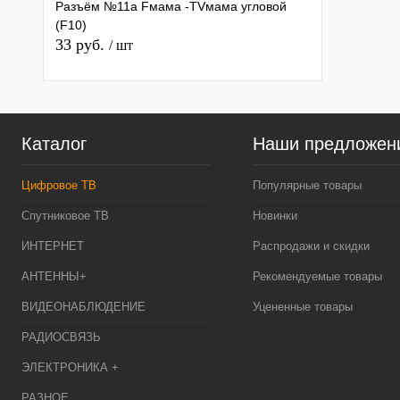
Разъём №11а Fмама -TVмама угловой
(F10)
33 руб.
/ шт
Каталог
Наши предложен
Цифровое ТВ
Популярные товары
Спутниковое ТВ
Новинки
ИНТЕРНЕТ
Распродажи и скидки
АНТЕННЫ+
Рекомендуемые товары
ВИДЕОНАБЛЮДЕНИЕ
Уцененные товары
РАДИОСВЯЗЬ
ЭЛЕКТРОНИКА +
РАЗНОЕ