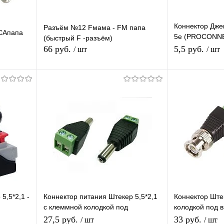
Коннектор Дже
Разъём №12 Fмама - FM папа
CAпапа
5e (PROCONNEC
(быстрый F -разъём)
универсальных
66 руб.
5,5 руб.
/ шт
/ шт
Подписаться
равнению
Купить в 1 клик
К сравнению
Купить в 1 
аличии
В избранное
Под заказ
В избранное
5,5*2,1 -
Коннектор питания Штекер 5,5*2,1
Коннектор Ште
с клеммной колодкой под
колодкой под 
 DC
винт,переходник разъем питания
OT-AVT04 (TD-
27,5 руб.
33 руб.
/ шт
/ шт