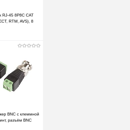
к RJ-45 8P8C CAT
T, RTM, AVS), 8
 ножей 1 ШТ.
В корзину
клик
К сравнению
В наличии
кер BNC с клеммной
винт, разъём BNC
314)