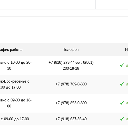
папа 2.1х5.5
В корзину
равнению
Купить в 1 клик
К сравнению
Купить в 1 
аличии
В избранное
В наличии
В избранное
рафик работы
Телефон
Н
но с 10-00 до 20-
+7 (918) 279-44-55 , 8(861)
д
30
200-19-19
ик-Воскресенье с
+7 (978) 769-0-800
д
:00 до 17:00
но с 09-00 до 18-
+7 (978) 853-0-800
д
00
 с 09-00 до 17-00
+7 (918) 637-36-40
д