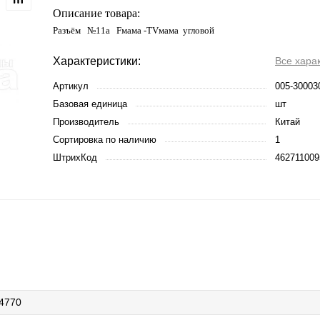
Описание товара:
Разъём №11а Fмама -TVмама угловой
Характеристики:
Все хара
Артикул
005-30003
Базовая единица
шт
Производитель
Китай
Сортировка по наличию
1
ШтрихКод
462711009
4770