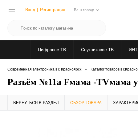
Вход
Регистрация
Ваш город:
Цифровое ТВ
Спутниковое ТВ
ИНТ
•
Современная электроника в г. Красноярск
Каталог товаров в г.Красн
Разъём №11а Fмама -TVмама у
ВЕРНУТЬСЯ В РАЗДЕЛ
ОБЗОР ТОВАРА
ХАРАКТЕРИ