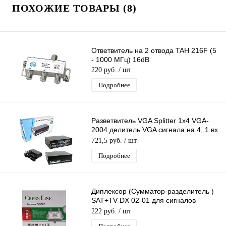
ПОХОЖИЕ ТОВАРЫ (8)
Ответвитель на 2 отвода TAH 216F (5
- 1000 МГц) 16dB
220 руб.
/ шт
Подробнее
Разветвитель VGA Splitter 1x4 VGA-
2004 делитель VGA сигнала на 4, 1 вх
- 4 вых, 4Port (black)
721,5 руб.
/ шт
Подробнее
Диплексор (Сумматор-разделитель )
SAT+TV DX 02-01 для сигналов
спутникового и эфирного ТВ
222 руб.
/ шт