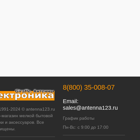
8(800) 35-008-07
Email:
sales@antenna123.ru
 1991-2024 © antenna123.ru
т-магазин мелкой бытовой
График работы
ки и аксессуаров. Все
Пн-Вс: с 9:00 до 17:00
щищены.