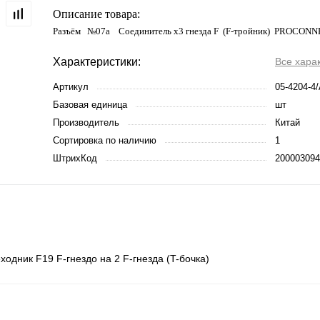
Описание товара:
Разъём №07а Соединитель x3 гнезда F (F-тройник) PROCON
Характеристики:
Все хара
Артикул
05-4204-4
Базовая единица
шт
Производитель
Китай
Сортировка по наличию
1
ШтрихКод
200003094
одник F19 F-гнездо на 2 F-гнезда (T-бочка)