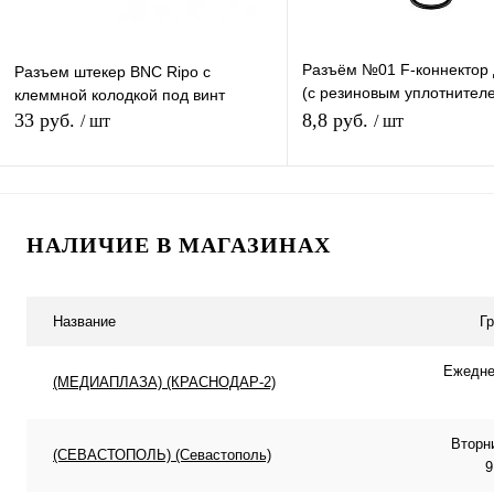
Разъём №01 F-коннектор
Разъем штекер BNC Ripo с
(с резиновым уплотнителе
клеммной колодкой под винт
разъем OT-AVT13 (TD-005
33 руб.
8,8 руб.
/ шт
/ шт
005)
В корзину
В корзину
НАЛИЧИЕ В МАГАЗИНАХ
Купить в 1 клик
К сравнению
Купить в 1 клик
К с
В избранное
В наличии
В избранное
В н
Название
Г
Ежеднев
(МЕДИАПЛАЗА) (КРАСНОДАР-2)
Вторн
(СЕВАСТОПОЛЬ) (Севастополь)
9