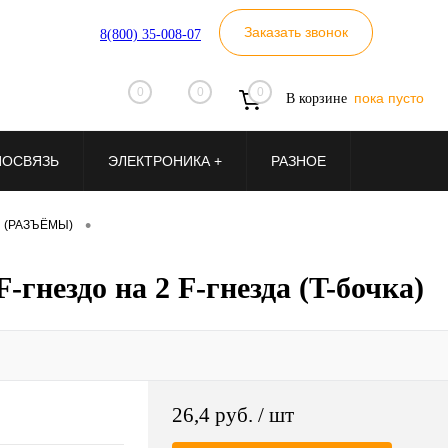
Заказать звонок
8(800) 35-008-07
0
0
0
пока пусто
В корзине
ИОСВЯЗЬ
ЭЛЕКТРОНИКА +
РАЗНОЕ
•
 (РАЗЪЁМЫ)
-гнездо на 2 F-гнезда (T-бочка)
26,4 руб.
/ шт