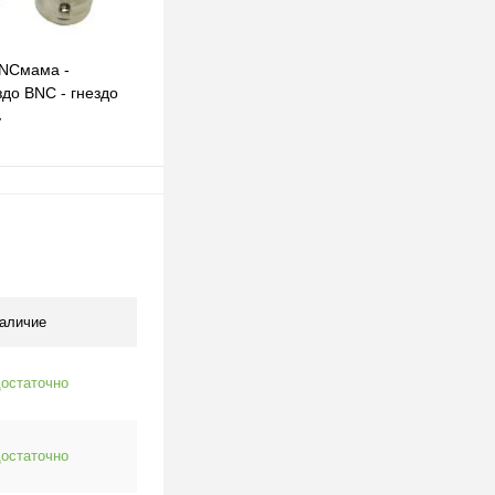
NCмама -
до BNC - гнездо
т
В корзину
клик
К сравнению
В наличии
аличие
остаточно
остаточно