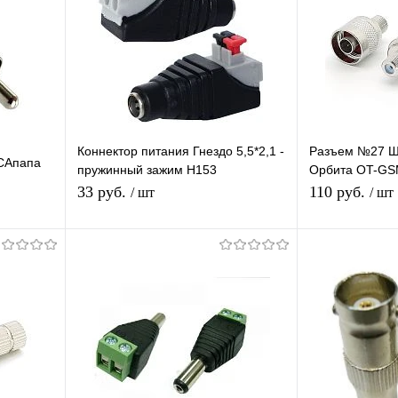
Коннектор питания Гнездо 5,5*2,1 -
Разъем №27 Шт
CAпапа
пружинный зажим H153
Орбита OT-GS
переходник разъем мама DC
коннектор GSM 
33 руб.
110 руб.
/ шт
/ шт
2.1х5.5
В корзину
П
равнению
Купить в 1 клик
К сравнению
Купить в 1 
аличии
В избранное
В наличии
В избранное