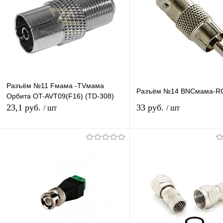
Разъём №11 Fмама -TVмама
Разъём №14 BNCмама-R
Орбита OT-AVT09(F16) (TD-308)
23,1 руб.
33 руб.
/ шт
/ шт
В корзину
В корзину
Купить в 1 клик
К сравнению
Купить в 1 клик
К с
В избранное
В наличии
В избранное
В н