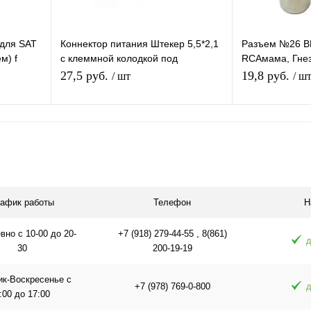
 для SAT
Коннектор питания Штекер 5,5*2,1
Разъем №26 B
м) f
с клеммной колодкой под
RCAмама, Гнез
) (TS-
винт,переходник разъем питания
RCA (TS-021)
27,5 руб.
19,8 руб.
/ шт
/ ш
папа 2.1х5.5
В корзину
равнению
Купить в 1 клик
К сравнению
Купить в 1 
аличии
В избранное
В наличии
В избранное
рафик работы
Телефон
Н
но с 10-00 до 20-
+7 (918) 279-44-55 , 8(861)
д
30
200-19-19
ик-Воскресенье с
+7 (978) 769-0-800
д
:00 до 17:00