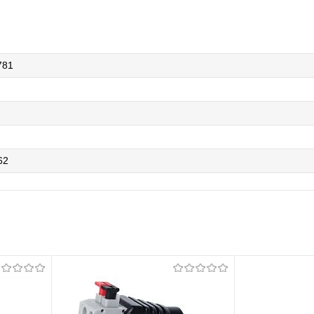
781
62