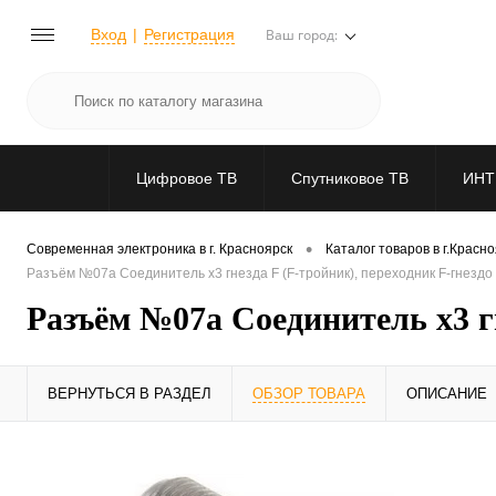
Вход
Регистрация
Ваш город:
Цифровое ТВ
Спутниковое ТВ
ИНТ
•
Современная электроника в г. Красноярск
Каталог товаров в г.Красн
Разъём №07а Соединитель x3 гнезда F (F-тройник), переходник F-гнездо н
Разъём №07а Соединитель x3 гне
ВЕРНУТЬСЯ В РАЗДЕЛ
ОБЗОР ТОВАРА
ОПИСАНИЕ