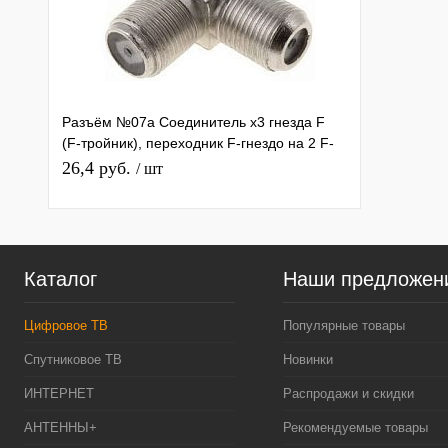
Разъём №07а Соединитель x3 гнезда F
(F-тройник), переходник F-гнездо на 2 F-
гнезда (T-бочка)
26,4 руб.
/ шт
Каталог
Наши предложен
Цифровое ТВ
Популярные товары
Спутниковое ТВ
Новинки
ИНТЕРНЕТ
Распродажи и скидки
АНТЕННЫ+
Рекомендуемые товары