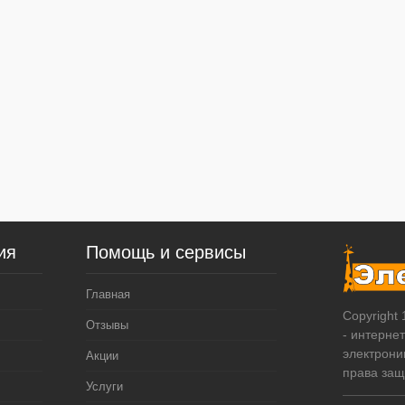
ия
Помощь и сервисы
Главная
Copyright
Отзывы
- интерне
электрони
Акции
права за
Услуги