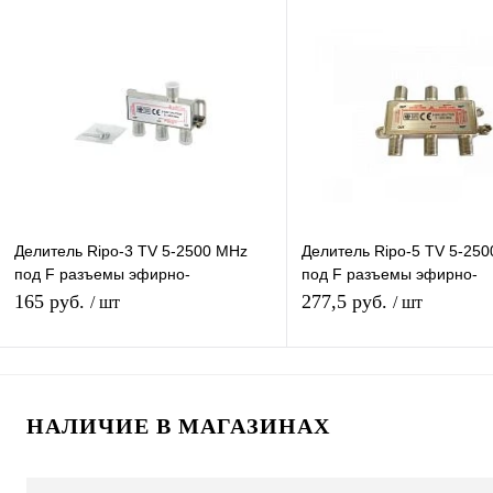
В корзину
Подписатьс
Купить в 1 клик
К сравнению
Купить в 1 клик
К с
В избранное
В наличии
В избранное
Под
Делитель Ripo-3 TV 5-2500 MHz
Делитель Ripo-5 TV 5-25
под F разъемы эфирно-
под F разъемы эфирно-
спутниковый с проходом питания 1
спутниковый с проходом 
165 руб.
277,5 руб.
/ шт
/ шт
вход 3 выхода
вход 5 выходов
В корзину
В корзину
НАЛИЧИЕ В МАГАЗИНАХ
Купить в 1 клик
К сравнению
Купить в 1 клик
К с
В избранное
В наличии
В избранное
В н