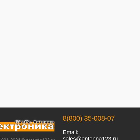
8(800) 35-008-07
Email:
sales@antenna123.ru