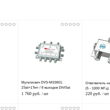
Мультисвич DVS-MS3801:
Ответвитель н
2Sat+1Terr / 8 выходов DiViSat
(5 - 1000 МГц)
(100)
1 760 руб.
220 руб.
/ шт
/ шт