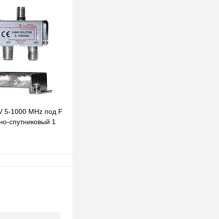
В корзину
клик
К сравнению
В наличии
V 5-1000 MHz под F
о-спутниковый 1
В корзину
клик
К сравнению
В наличии