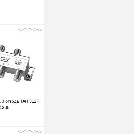
а 3 отвода TAH 312F
 12dB