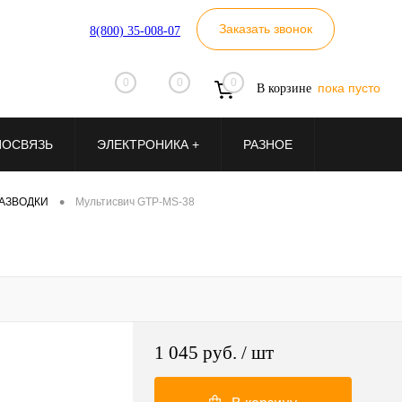
Заказать звонок
8(800) 35-008-07
0
0
0
пока пусто
В корзине
ИОСВЯЗЬ
ЭЛЕКТРОНИКА +
РАЗНОЕ
•
АЗВОДКИ
Мультисвич GTP-MS-38
1 045 руб.
/ шт