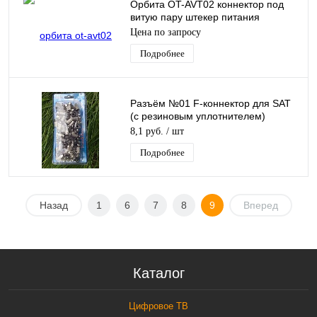
Орбита OT-AVT02 коннектор под
витую пару штекер питания
(УПАКОВКА 100шт)
Цена по запросу
Подробнее
Разъём №01 F-коннектор для SAT
(с резиновым уплотнителем)
Run&Teng (блистер 100 шт)
8,1 руб.
/ шт
Подробнее
Назад
1
6
7
8
9
Вперед
Каталог
Цифровое ТВ